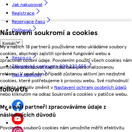
Jak nakupovat
Registrace
Rezervace času
Oblíbené
Nastavení soukromí a cookies
Kontakt
My a našich 18 partnerů používáme nebo ukládáme soubory
cookies, abychom zajistili správné fungování webu a
itesco.cz
zpracovali osobní údaje. Povolením použití všech cookies nám
Zákaznické centrum - 800 222 555
umožníte zobrazovat například také personalizovanou
reklamu. V opačném případě zůstanou aktivní jen nezbytné
Naše obchody
cookies, které potřebujeme k provozu webu. Své rozhodnutí
můžete kdykoliv změnit v
Nastavení ochrany osobních údajů
followUs
nebo kliknutím na odkaz Soukromí a cookies v patičce webu.
My a naši partneři zpracováváme údaje z
následujících důvodů
Povolením souborů cookies nám umožníte měřit efektivitu