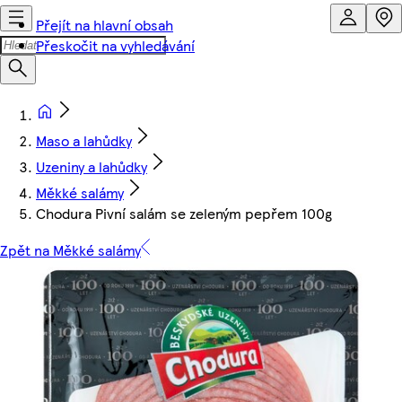
Přejít na hlavní obsah
Přeskočit na vyhledávání
Maso a lahůdky
Uzeniny a lahůdky
Měkké salámy
Chodura Pivní salám se zeleným pepřem 100g
Zpět na Měkké salámy