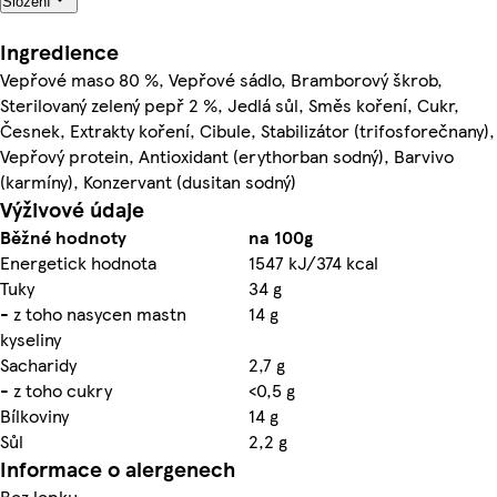
Složení
Ingredience
Vepřové maso 80 %, Vepřové sádlo, Bramborový škrob,
Sterilovaný zelený pepř 2 %, Jedlá sůl, Směs koření, Cukr,
Česnek, Extrakty koření, Cibule, Stabilizátor (trifosforečnany),
Vepřový protein, Antioxidant (erythorban sodný), Barvivo
(karmíny), Konzervant (dusitan sodný)
Výživové údaje
Běžné hodnoty
na 100g
Energetick hodnota
1547 kJ/374 kcal
Tuky
34 g
- z toho nasycen mastn
14 g
kyseliny
Sacharidy
2,7 g
- z toho cukry
<0,5 g
Bílkoviny
14 g
Sůl
2,2 g
Informace o alergenech
Bez lepku.