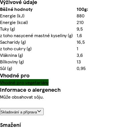
Výživové údaje
Běžné hodnoty
100g:
Energie (kJ)
880
Energie (kcal)
210
Tuky (g)
9,5
z toho nasycené mastné kyseliny (g)
1,6
Sacharidy (g)
16,5
z toho cukry (g)
1
Vláknina (g)
3,6
Bílkoviny (g)
13
Sůl (g)
0,95
Vhodné pro
Vhodné pro vegetariány
Informace o alergenech
Může obsahovat sóju.
Skladování a příprava
Smažení