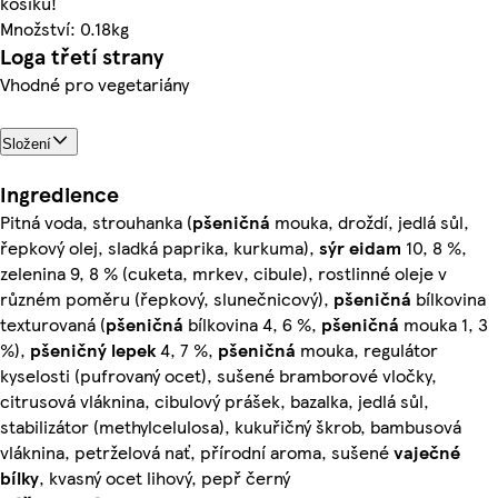
košíku!
Množství: 0.18kg
Loga třetí strany
Vhodné pro vegetariány
Složení
Ingredience
Pitná voda, strouhanka (
pšeničná
mouka, droždí, jedlá sůl,
řepkový olej, sladká paprika, kurkuma),
sýr
eidam
10, 8 %,
zelenina 9, 8 % (cuketa, mrkev, cibule), rostlinné oleje v
různém poměru (řepkový, slunečnicový),
pšeničná
bílkovina
texturovaná (
pšeničná
bílkovina 4, 6 %,
pšeničná
mouka 1, 3
%),
pšeničný
lepek
4, 7 %,
pšeničná
mouka, regulátor
kyselosti (pufrovaný ocet), sušené bramborové vločky,
citrusová vláknina, cibulový prášek, bazalka, jedlá sůl,
stabilizátor (methylcelulosa), kukuřičný škrob, bambusová
vláknina, petrželová nať, přírodní aroma, sušené
vaječné
bílky
, kvasný ocet lihový, pepř černý