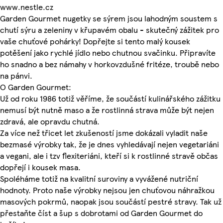
www.nestle.cz
Garden Gourmet nugetky se sýrem jsou lahodným soustem s
chutí sýru a zeleniny v křupavém obalu - skutečný zážitek pro
vaše chuťové pohárky! Dopřejte si tento malý kousek
potěšení jako rychlé jídlo nebo chutnou svačinku. Připravíte
ho snadno a bez námahy v horkovzdušné fritéze, troubě nebo
na pánvi.
O Garden Gourmet:
Už od roku 1986 totiž věříme, že součástí kulinářského zážitku
nemusí být nutně maso a že rostlinná strava může být nejen
zdravá, ale opravdu chutná.
Za více než třicet let zkušeností jsme dokázali vyladit naše
bezmasé výrobky tak, že je dnes vyhledávají nejen vegetariáni
a vegani, ale i tzv flexiteriáni, kteří si k rostlinné stravě občas
dopřejí i kousek masa.
Spoléháme totiž na kvalitní suroviny a vyvážené nutriční
hodnoty. Proto naše výrobky nejsou jen chuťovou náhražkou
masových pokrmů, naopak jsou součástí pestré stravy. Tak už
přestaňte číst a šup s dobrotami od Garden Gourmet do