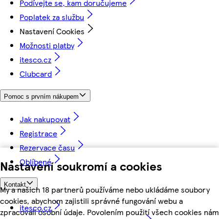
Podívejte se, kam doručujeme
Poplatek za službu
Nastavení Cookies
Možnosti platby
itesco.cz
Clubcard
Pomoc s prvním nákupem
Jak nakupovat
Registrace
Rezervace času
Oblíbené
Nastavení soukromí a cookies
Kontakt
My a našich 18 partnerů používáme nebo ukládáme soubory
cookies, abychom zajistili správné fungování webu a
itesco.cz
zpracovali osobní údaje. Povolením použití všech cookies nám