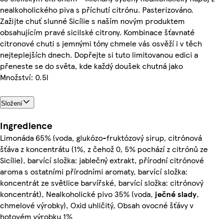
nealkoholického piva s příchutí citrónu. Pasterizováno.
Zažijte chuť slunné Sicílie s naším novým produktem
obsahujícím pravé sicilské citrony. Kombinace šťavnaté
citronové chuti s jemnými tóny chmele vás osvěží i v těch
nejteplejších dnech. Dopřejte si tuto limitovanou edici a
přeneste se do světa, kde každý doušek chutná jako
Množství: 0.5l
Složení
Ingredience
Limonáda 65% (voda, glukózo-fruktózový sirup, citrónová
šťáva z koncentrátu (1%, z čehož 0, 5% pochází z citrónů ze
Sicílie), barvící složka: jablečný extrakt, přírodní citrónové
aroma s ostatními přírodními aromaty, barvící složka:
koncentrát ze světlice barvířské, barvící složka: citrónový
koncentrát), Nealkoholické pivo 35% (voda,
ječné
slady
,
chmelové výrobky), Oxid uhličitý, Obsah ovocné šťávy v
hotovém výrobku 1%