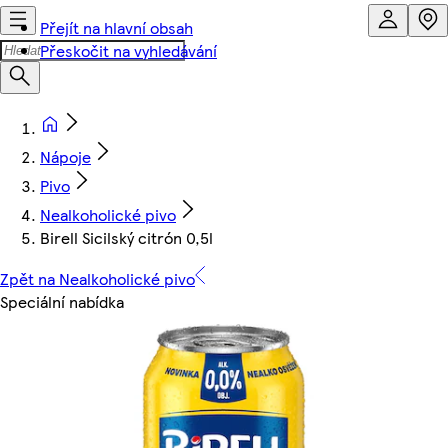
Přejít na hlavní obsah
Přeskočit na vyhledávání
Nápoje
Pivo
Nealkoholické pivo
Birell Sicilský citrón 0,5l
Zpět na Nealkoholické pivo
Speciální nabídka