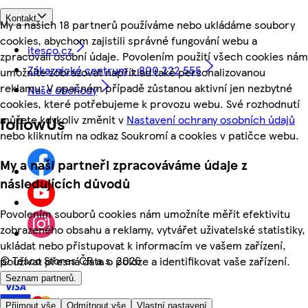
Kontakt
My a našich 18 partnerů používáme nebo ukládáme soubory
cookies, abychom zajistili správné fungování webu a
itesco.cz
zpracovali osobní údaje. Povolením použití všech cookies nám
Zákaznické centrum - 800 222 555
umožníte zobrazovat například také personalizovanou
reklamu. V opačném případě zůstanou aktivní jen nezbytné
Naše obchody
cookies, které potřebujeme k provozu webu. Své rozhodnutí
můžete kdykoliv změnit v
Nastavení ochrany osobních údajů
followUs
nebo kliknutím na odkaz Soukromí a cookies v patičce webu.
My a naši partneři zpracováváme údaje z
následujících důvodů
Povolením souborů cookies nám umožníte měřit efektivitu
zobrazeného obsahu a reklamy, vytvářet uživatelské statistiky,
ukládat nebo přistupovat k informacím ve vašem zařízení,
©
Tesco Stores ČR a.s. 2026
používat přesná data o poloze a identifikovat vaše zařízení.
Seznam partnerů.
Přijmout vše
Odmítnout vše
Vlastní nastavení