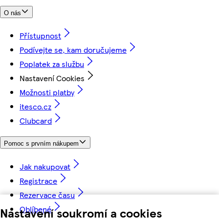
O nás
Přístupnost
Podívejte se, kam doručujeme
Poplatek za službu
Nastavení Cookies
Možnosti platby
itesco.cz
Clubcard
Pomoc s prvním nákupem
Jak nakupovat
Registrace
Rezervace času
Oblíbené
Nastavení soukromí a cookies