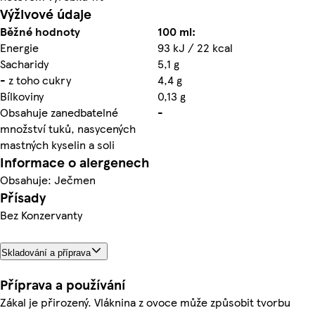
Výživové údaje
Běžné hodnoty
100 ml:
Energie
93 kJ / 22 kcal
Sacharidy
5,1 g
- z toho cukry
4,4 g
Bílkoviny
0,13 g
Obsahuje zanedbatelné
-
množství tuků, nasycených
mastných kyselin a soli
Informace o alergenech
Obsahuje: Ječmen
Přísady
Bez Konzervanty
Skladování a příprava
Příprava a používání
Zákal je přirozený. Vláknina z ovoce může způsobit tvorbu