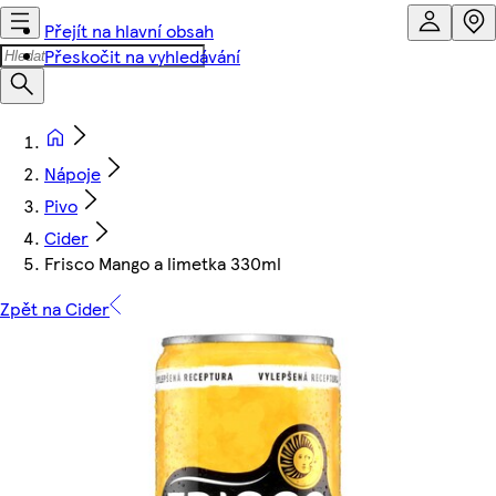
Přejít na hlavní obsah
Přeskočit na vyhledávání
Nápoje
Pivo
Cider
Frisco Mango a limetka 330ml
Zpět na Cider