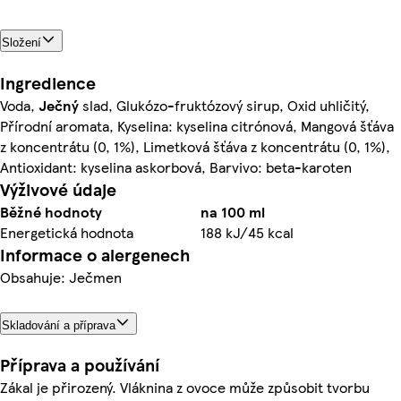
Složení
Ingredience
Voda,
Ječný
slad, Glukózo-fruktózový sirup, Oxid uhličitý,
Přírodní aromata, Kyselina: kyselina citrónová, Mangová šťáva
z koncentrátu (0, 1%), Limetková šťáva z koncentrátu (0, 1%),
Antioxidant: kyselina askorbová, Barvivo: beta-karoten
Výživové údaje
Běžné hodnoty
na 100 ml
Energetická hodnota
188 kJ/45 kcal
Informace o alergenech
Obsahuje: Ječmen
Skladování a příprava
Příprava a používání
Zákal je přirozený. Vláknina z ovoce může způsobit tvorbu