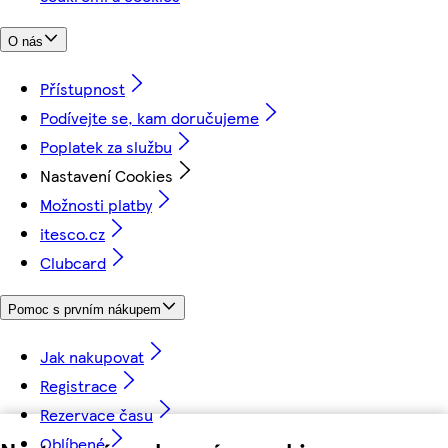
O nás
Přístupnost
Podívejte se, kam doručujeme
Poplatek za službu
Nastavení Cookies
Možnosti platby
itesco.cz
Clubcard
Pomoc s prvním nákupem
Jak nakupovat
Registrace
Rezervace času
Oblíbené