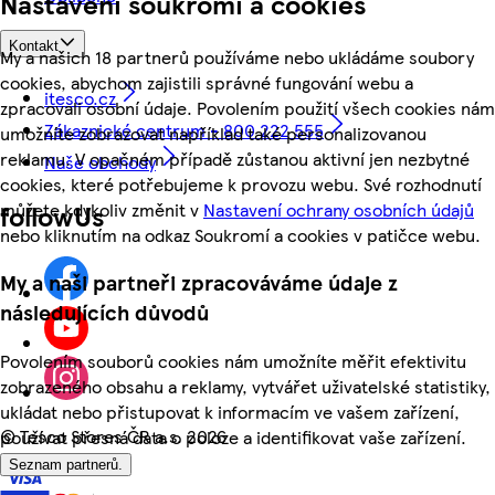
Nastavení soukromí a cookies
Kontakt
My a našich 18 partnerů používáme nebo ukládáme soubory
cookies, abychom zajistili správné fungování webu a
itesco.cz
zpracovali osobní údaje. Povolením použití všech cookies nám
Zákaznické centrum - 800 222 555
umožníte zobrazovat například také personalizovanou
reklamu. V opačném případě zůstanou aktivní jen nezbytné
Naše obchody
cookies, které potřebujeme k provozu webu. Své rozhodnutí
můžete kdykoliv změnit v
Nastavení ochrany osobních údajů
followUs
nebo kliknutím na odkaz Soukromí a cookies v patičce webu.
My a naši partneři zpracováváme údaje z
následujících důvodů
Povolením souborů cookies nám umožníte měřit efektivitu
zobrazeného obsahu a reklamy, vytvářet uživatelské statistiky,
ukládat nebo přistupovat k informacím ve vašem zařízení,
©
Tesco Stores ČR a.s. 2026
používat přesná data o poloze a identifikovat vaše zařízení.
Seznam partnerů.