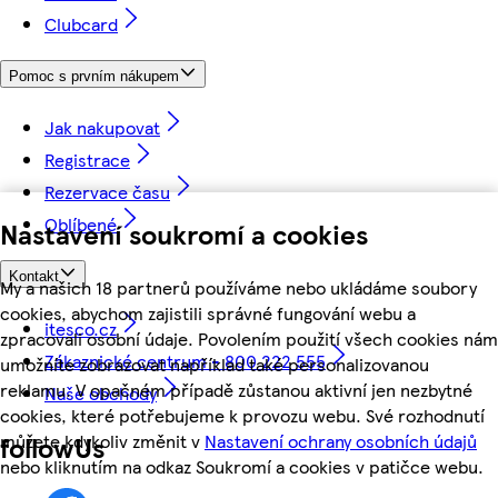
Clubcard
Pomoc s prvním nákupem
Jak nakupovat
Registrace
Rezervace času
Oblíbené
Nastavení soukromí a cookies
Kontakt
My a našich 18 partnerů používáme nebo ukládáme soubory
cookies, abychom zajistili správné fungování webu a
itesco.cz
zpracovali osobní údaje. Povolením použití všech cookies nám
Zákaznické centrum - 800 222 555
umožníte zobrazovat například také personalizovanou
reklamu. V opačném případě zůstanou aktivní jen nezbytné
Naše obchody
cookies, které potřebujeme k provozu webu. Své rozhodnutí
můžete kdykoliv změnit v
Nastavení ochrany osobních údajů
followUs
nebo kliknutím na odkaz Soukromí a cookies v patičce webu.