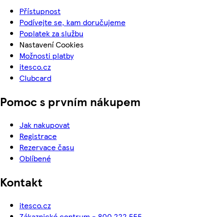
Přístupnost
Podívejte se, kam doručujeme
Poplatek za službu
Nastavení Cookies
Možnosti platby
itesco.cz
Clubcard
Pomoc s prvním nákupem
Jak nakupovat
Registrace
Rezervace času
Oblíbené
Kontakt
itesco.cz
Zákaznické centrum - 800 222 555