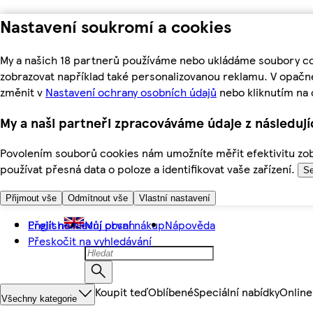
Nastavení soukromí a cookies
My a našich 18 partnerů používáme nebo ukládáme soubory coo
zobrazovat například také personalizovanou reklamu. V opačn
změnit v
Nastavení ochrany osobních údajů
nebo kliknutím na 
My a naši partneři zpracováváme údaje z následuj
Povolením souborů cookies nám umožníte měřit efektivitu zobr
používat přesná data o poloze a identifikovat vaše zařízení.
Se
Přijmout vše
Odmítnout vše
Vlastní nastavení
Přejít na hlavní obsah
English
Můj první nákup
Nápověda
Přeskočit na vyhledávání
Koupit teď
Oblíbené
Speciální nabídky
Online
Všechny kategorie