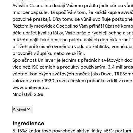
Aviváže Coccolino dodají Vašemu prádlu jedinečnou vůni,
microencapsule. Ta spočívá v tom, že každá kapka avivá
pozvolně praskají. Díky tomu se vůně uvolňuje postupně,
Roztomilý medvídek Coccolino Vám přináší úžasné kombi
déle udržet kvalitu látky, Vaše prádlo rychleji schne a s
můžete najít také pestrou paletu dalších doplňků praní.
při žehlení krásně ovoněnou vodu do žehličky, vonné ub
provonět v šuplíku nebo ve skříni.
Společnost Unilever je jedním z předních světových dod
více než 190 zemích a produkty používanými 3,4 miliard
včetně ikonických světových značek jako Dove, TRESemmé
založen v roce 1930 a svou českou pobočku zřídil v roce
www.unilever.cz.
Množství: 2.99l
Složení
Ingredience
5-15%: kationtové povrchově aktivní látky, <5%: parfum, a