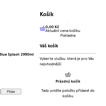
Košík
0,00 Kč
Aktuální cena košíku
0,00 Kč
Aktuální cena košíku
Pokladna
Váš košík
Blue Splash 2990ml
Vyberte službu, která je pro Vás
nejvhodnější
Prázdný košík
Tady uvidíte položky přidané do
Přidat
košíku