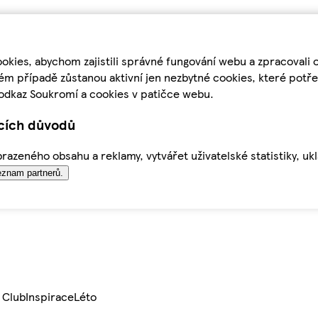
kies, abychom zajistili správné fungování webu a zpracovali 
ém případě zůstanou aktivní jen nezbytné cookies, které pot
odkaz Soukromí a cookies v patičce webu.
ících důvodů
azeného obsahu a reklamy, vytvářet uživatelské statistiky, uk
znam partnerů.
 Club
Inspirace
Léto