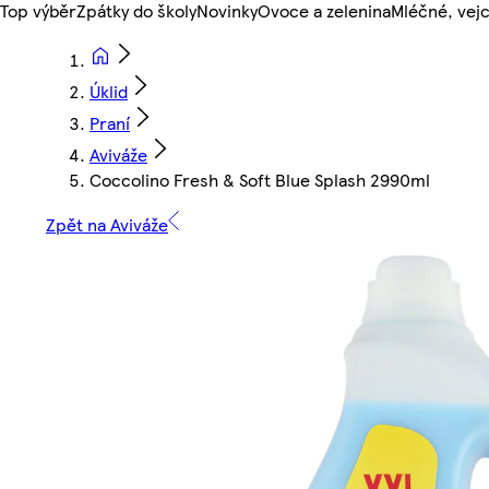
Top výběr
Zpátky do školy
Novinky
Ovoce a zelenina
Mléčné, vejc
Úklid
Praní
Aviváže
Coccolino Fresh & Soft Blue Splash 2990ml
Zpět na Aviváže