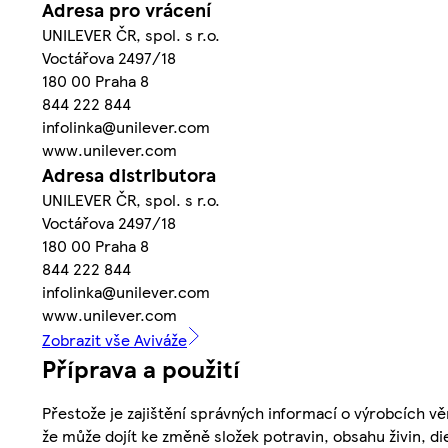
Adresa pro vrácení
UNILEVER ČR, spol. s r.o.
Voctářova 2497/18
180 00 Praha 8
844 222 844
infolinka@unilever.com
www.unilever.com
Adresa distributora
UNILEVER ČR, spol. s r.o.
Voctářova 2497/18
180 00 Praha 8
844 222 844
infolinka@unilever.com
www.unilever.com
Zobrazit vše Aviváže
Příprava a použití
Přestože je zajištění správných informací o výrobcích vě
že může dojít ke změně složek potravin, obsahu živin, di