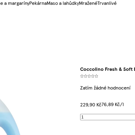
e a margaríny
Pekárna
Maso a lahůdky
Mražené
Trvanlivé
Coccolino Fresh & Soft 
Zatím žádné hodnocení
76,89 Kč/l
229,90 Kč