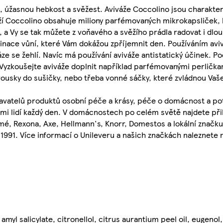
 úžasnou hebkost a svěžest. Aviváže Coccolino jsou charakter
ží Coccolino obsahuje miliony parfémovaných mikrokapsliček,
 a Vy se tak můžete z voňavého a svěžího prádla radovat i dlou
nace vůní, které Vám dokážou zpříjemnit den. Používáním av
náze se žehlí. Navíc má používání aviváže antistatický účinek. 
 Vyzkoušejte aviváže doplnit například parfémovanými perlička
rousky do sušičky, nebo třeba vonné sáčky, které zvládnou Vaš
avatelů produktů osobní péče a krásy, péče o domácnost a po
ami lidí každý den. V domácnostech po celém světě najdete při
, Rexona, Axe, Hellmann's, Knorr, Domestos a lokální značku 
 1991. Více informací o Unileveru a našich značkách naleznet
myl salicylate, citronellol, citrus aurantium peel oil, eugenol