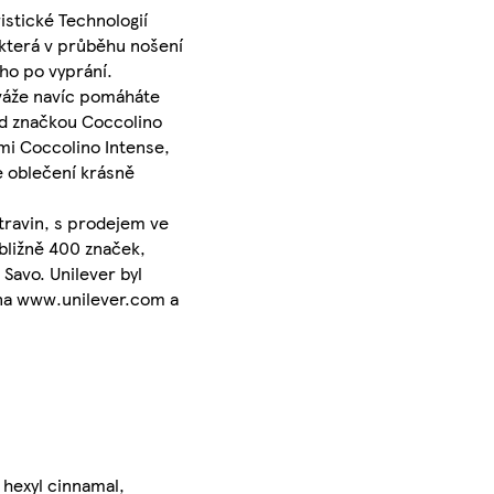
istické Technologií
 která v průběhu nošení
ho po vyprání.
iváže navíc pomáháte
Pod značkou Coccolino
mi Coccolino Intense,
e oblečení krásně
travin, s prodejem ve
bližně 400 značek,
Savo. Unilever byl
e na www.unilever.com a
, hexyl cinnamal,