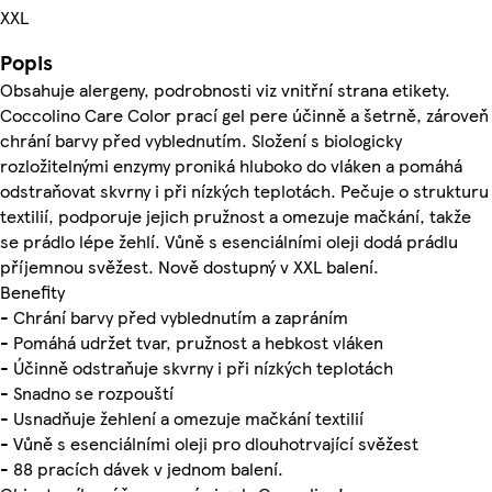
XXL
Popis
Obsahuje alergeny, podrobnosti viz vnitřní strana etikety.
Coccolino Care Color prací gel pere účinně a šetrně, zároveň
chrání barvy před vyblednutím. Složení s biologicky
rozložitelnými enzymy proniká hluboko do vláken a pomáhá
odstraňovat skvrny i při nízkých teplotách. Pečuje o strukturu
textilií, podporuje jejich pružnost a omezuje mačkání, takže
se prádlo lépe žehlí. Vůně s esenciálními oleji dodá prádlu
příjemnou svěžest. Nově dostupný v XXL balení.
Benefity
- Chrání barvy před vyblednutím a zapráním
- Pomáhá udržet tvar, pružnost a hebkost vláken
- Účinně odstraňuje skvrny i při nízkých teplotách
- Snadno se rozpouští
- Usnadňuje žehlení a omezuje mačkání textilií
- Vůně s esenciálními oleji pro dlouhotrvající svěžest
- 88 pracích dávek v jednom balení.