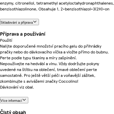
enzymy, citronellol, tetramethyl acetyloctahydronaphthalenes,
benzisothiazolinone, Obsahuje 1, 2-benzisothiazol-3(2H)-on
Skladování a příprava
Příprava a používání
Použití
Nalijte doporučené množství pracího gelu do přihrádky
pračky nebo do dávkovacího víčka a vložte přímo do bubnu.
Perte podle typu tkaniny a míry zašpinění.
Nepoužívejte na hedvábí a vlnu. Vždy dodržujte pokyny
uvedené na štítku na oblečení, tmavé oblečení perte
samostatně. Pro ještě větší péči a voňavější zážitek,
zkombinujte s avivážemi značky Coccolino!
Dávkování viz obal.
Více informací
Čistý obsah