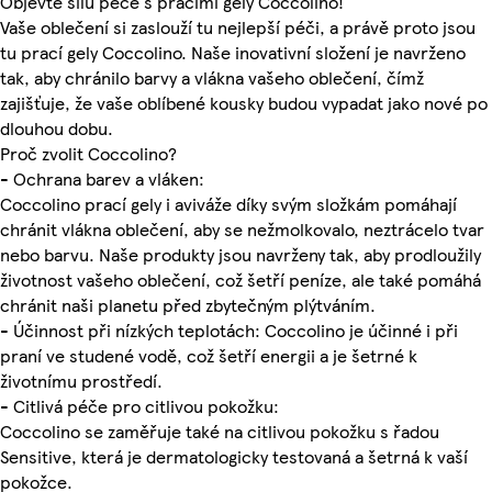
Objevte sílu péče s pracími gely Coccolino!
Vaše oblečení si zaslouží tu nejlepší péči, a právě proto jsou
tu prací gely Coccolino. Naše inovativní složení je navrženo
tak, aby chránilo barvy a vlákna vašeho oblečení, čímž
zajišťuje, že vaše oblíbené kousky budou vypadat jako nové po
dlouhou dobu.
Proč zvolit Coccolino?
- Ochrana barev a vláken:
Coccolino prací gely i aviváže díky svým složkám pomáhají
chránit vlákna oblečení, aby se nežmolkovalo, neztrácelo tvar
nebo barvu. Naše produkty jsou navrženy tak, aby prodloužily
životnost vašeho oblečení, což šetří peníze, ale také pomáhá
chránit naši planetu před zbytečným plýtváním.
- Účinnost při nízkých teplotách: Coccolino je účinné i při
praní ve studené vodě, což šetří energii a je šetrné k
životnímu prostředí.
- Citlivá péče pro citlivou pokožku:
Coccolino se zaměřuje také na citlivou pokožku s řadou
Sensitive, která je dermatologicky testovaná a šetrná k vaší
pokožce.