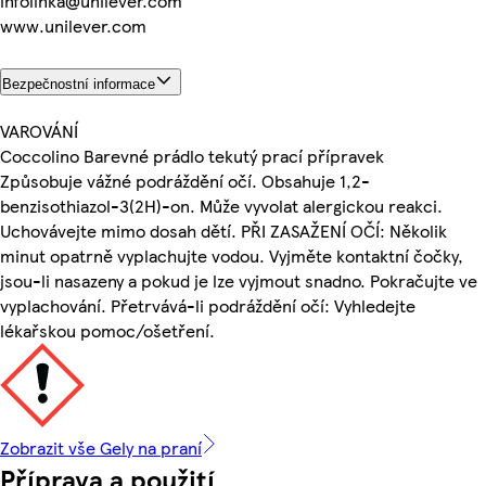
infolinka@unilever.com
www.unilever.com
Bezpečnostní informace
VAROVÁNÍ
Coccolino Barevné prádlo tekutý prací přípravek
Způsobuje vážné podráždění očí. Obsahuje 1,2-
benzisothiazol-3(2H)-on. Může vyvolat alergickou reakci.
Uchovávejte mimo dosah dětí. PŘI ZASAŽENÍ OČÍ: Několik
minut opatrně vyplachujte vodou. Vyjměte kontaktní čočky,
jsou-li nasazeny a pokud je lze vyjmout snadno. Pokračujte ve
vyplachování. Přetrvává-li podráždění očí: Vyhledejte
lékařskou pomoc/ošetření.
Zobrazit vše Gely na praní
Příprava a použití