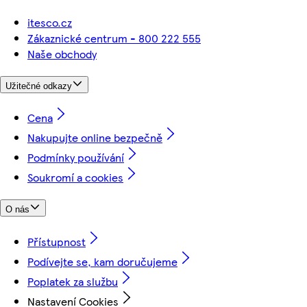
itesco.cz
Zákaznické centrum - 800 222 555
Naše obchody
Užitečné odkazy
Cena
Nakupujte online bezpečně
Podmínky používání
Soukromí a cookies
O nás
Přístupnost
Podívejte se, kam doručujeme
Poplatek za službu
Nastavení Cookies