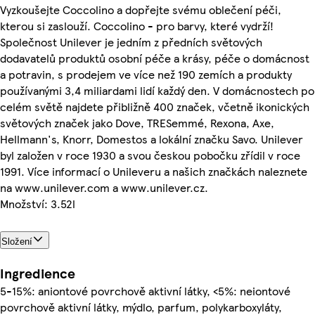
Vyzkoušejte Coccolino a dopřejte svému oblečení péči,
kterou si zaslouží. Coccolino - pro barvy, které vydrží!
Společnost Unilever je jedním z předních světových
dodavatelů produktů osobní péče a krásy, péče o domácnost
a potravin, s prodejem ve více než 190 zemích a produkty
používanými 3,4 miliardami lidí každý den. V domácnostech po
celém světě najdete přibližně 400 značek, včetně ikonických
světových značek jako Dove, TRESemmé, Rexona, Axe,
Hellmann's, Knorr, Domestos a lokální značku Savo. Unilever
byl založen v roce 1930 a svou českou pobočku zřídil v roce
1991. Více informací o Unileveru a našich značkách naleznete
na www.unilever.com a www.unilever.cz.
Množství: 3.52l
Složení
Ingredience
5-15%: aniontové povrchově aktivní látky, <5%: neiontové
povrchově aktivní látky, mýdlo, parfum, polykarboxyláty,