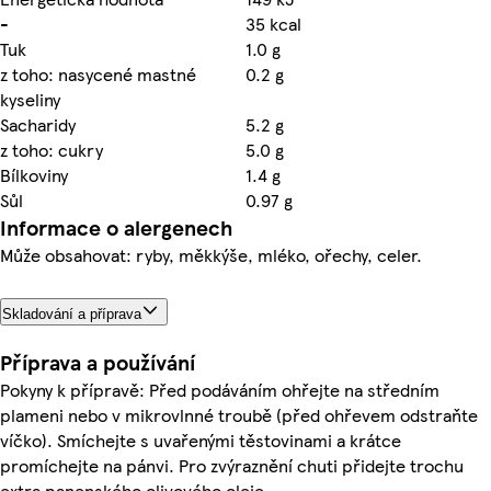
-
35 kcal
Tuk
1.0 g
z toho: nasycené mastné
0.2 g
kyseliny
Sacharidy
5.2 g
z toho: cukry
5.0 g
Bílkoviny
1.4 g
Sůl
0.97 g
Informace o alergenech
Může obsahovat: ryby, měkkýše, mléko, ořechy, celer.
Skladování a příprava
Příprava a používání
Pokyny k přípravě: Před podáváním ohřejte na středním
plameni nebo v mikrovlnné troubě (před ohřevem odstraňte
víčko). Smíchejte s uvařenými těstovinami a krátce
promíchejte na pánvi. Pro zvýraznění chuti přidejte trochu
extra panenského olivového oleje.