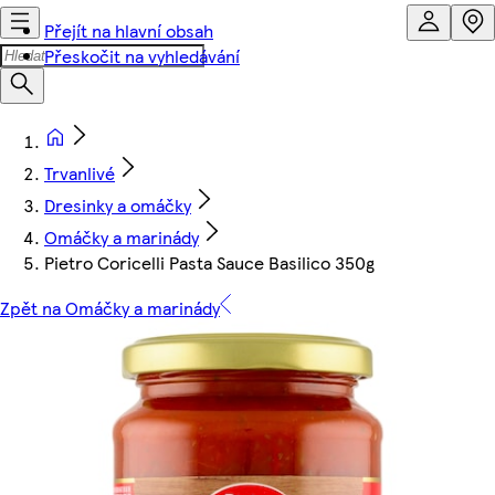
Přejít na hlavní obsah
Přeskočit na vyhledávání
Trvanlivé
Dresinky a omáčky
Omáčky a marinády
Pietro Coricelli Pasta Sauce Basilico 350g
Zpět na Omáčky a marinády