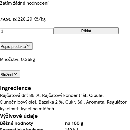
Zatím žádné hodnocení
228,29 Kč/kg
79,90 Kč
Přidat
Popis produktu
Množství: 0.35kg
Složení
Ingredience
Rajčatová drť 85 %, Rajčatový koncentrát, Cibule,
Slunečnicový olej, Bazalka 2 %, Cukr, Sůl, Aromata, Regulátor
kyselosti: kyselina mléčná
Výživové údaje
Běžné hodnoty
na 100 g
Energetická hodnota
149 kJ