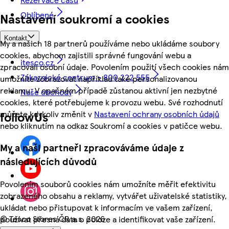
Oblíbené
Nastavení soukromí a cookies
Kontakt
My a našich 18 partnerů používáme nebo ukládáme soubory
cookies, abychom zajistili správné fungování webu a
itesco.cz
zpracovali osobní údaje. Povolením použití všech cookies nám
Zákaznické centrum - 800 222 555
umožníte zobrazovat například také personalizovanou
reklamu. V opačném případě zůstanou aktivní jen nezbytné
Naše obchody
cookies, které potřebujeme k provozu webu. Své rozhodnutí
můžete kdykoliv změnit v
Nastavení ochrany osobních údajů
followUs
nebo kliknutím na odkaz Soukromí a cookies v patičce webu.
My a naši partneři zpracováváme údaje z
následujících důvodů
Povolením souborů cookies nám umožníte měřit efektivitu
zobrazeného obsahu a reklamy, vytvářet uživatelské statistiky,
ukládat nebo přistupovat k informacím ve vašem zařízení,
©
Tesco Stores ČR a.s. 2026
používat přesná data o poloze a identifikovat vaše zařízení.