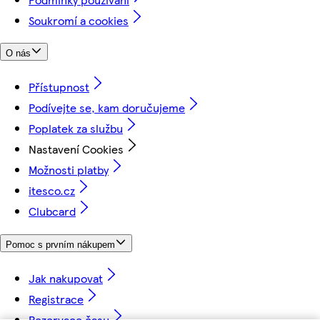
Soukromí a cookies
O nás
Přístupnost
Podívejte se, kam doručujeme
Poplatek za službu
Nastavení Cookies
Možnosti platby
itesco.cz
Clubcard
Pomoc s prvním nákupem
Jak nakupovat
Registrace
Rezervace času