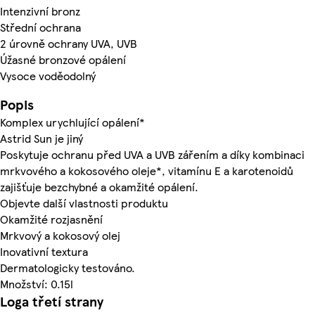
Intenzivní bronz
Střední ochrana
2 úrovně ochrany UVA, UVB
Úžasné bronzové opálení
Vysoce voděodolný
Popis
Komplex urychlující opálení*
Astrid Sun je jiný
Poskytuje ochranu před UVA a UVB zářením a díky kombinaci
mrkvového a kokosového oleje*, vitamínu E a karotenoidů
zajišťuje bezchybné a okamžité opálení.
Objevte další vlastnosti produktu
Okamžité rozjasnění
Mrkvový a kokosový olej
Inovativní textura
Dermatologicky testováno.
Množství: 0.15l
Loga třetí strany