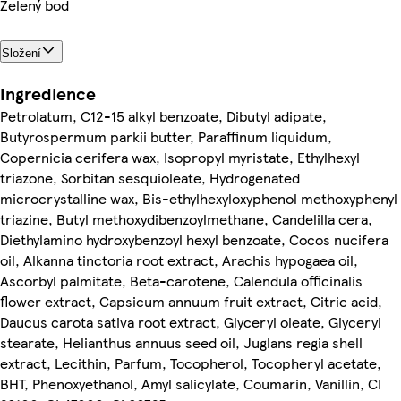
Zelený bod
Složení
Ingredience
Petrolatum, C12-15 alkyl benzoate, Dibutyl adipate,
Butyrospermum parkii butter, Paraffinum liquidum,
Copernicia cerifera wax, Isopropyl myristate, Ethylhexyl
triazone, Sorbitan sesquioleate, Hydrogenated
microcrystalline wax, Bis-ethylhexyloxyphenol methoxyphenyl
triazine, Butyl methoxydibenzoylmethane, Candelilla cera,
Diethylamino hydroxybenzoyl hexyl benzoate, Cocos nucifera
oil, Alkanna tinctoria root extract, Arachis hypogaea oil,
Ascorbyl palmitate, Beta-carotene, Calendula officinalis
flower extract, Capsicum annuum fruit extract, Citric acid,
Daucus carota sativa root extract, Glyceryl oleate, Glyceryl
stearate, Helianthus annuus seed oil, Juglans regia shell
extract, Lecithin, Parfum, Tocopherol, Tocopheryl acetate,
BHT, Phenoxyethanol, Amyl salicylate, Coumarin, Vanillin, CI