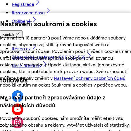
Registrace
Rezervace času
Oblíbené
Nastavení soukromí a cookies
Kontakt
My a našich 18 partnerů používáme nebo ukládáme soubory
cookies, abychom zajistili správné fungování webu a
itesco.cz
zpracovali osobní údaje. Povolením použití všech cookies nám
Zákaznické centrum - 800 222 555
umožníte zobrazovat například také personalizovanou
reklamu. V opačném případě zůstanou aktivní jen nezbytné
Naše obchody
cookies, které potřebujeme k provozu webu. Své rozhodnutí
můžete kdykoliv změnit v
Nastavení ochrany osobních údajů
followUs
nebo kliknutím na odkaz Soukromí a cookies v patičce webu.
My a naši partneři zpracováváme údaje z
následujících důvodů
Povolením souborů cookies nám umožníte měřit efektivitu
zobrazeného obsahu a reklamy, vytvářet uživatelské statistiky,