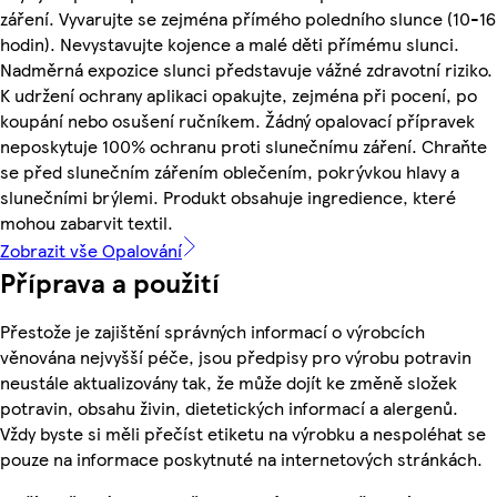
záření. Vyvarujte se zejména přímého poledního slunce (10-16
hodin). Nevystavujte kojence a malé děti přímému slunci.
Nadměrná expozice slunci představuje vážné zdravotní riziko.
K udržení ochrany aplikaci opakujte, zejména při pocení, po
koupání nebo osušení ručníkem. Žádný opalovací přípravek
neposkytuje 100% ochranu proti slunečnímu záření. Chraňte
se před slunečním zářením oblečením, pokrývkou hlavy a
slunečními brýlemi. Produkt obsahuje ingredience, které
mohou zabarvit textil.
Zobrazit vše Opalování
Příprava a použití
Přestože je zajištění správných informací o výrobcích
věnována nejvyšší péče, jsou předpisy pro výrobu potravin
neustále aktualizovány tak, že může dojít ke změně složek
potravin, obsahu živin, dietetických informací a alergenů.
Vždy byste si měli přečíst etiketu na výrobku a nespoléhat se
pouze na informace poskytnuté na internetových stránkách.