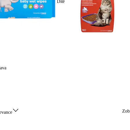
Dítě
ava
Zob
evance