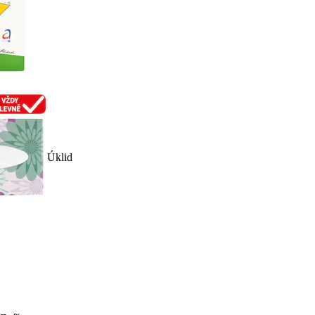
Úklid