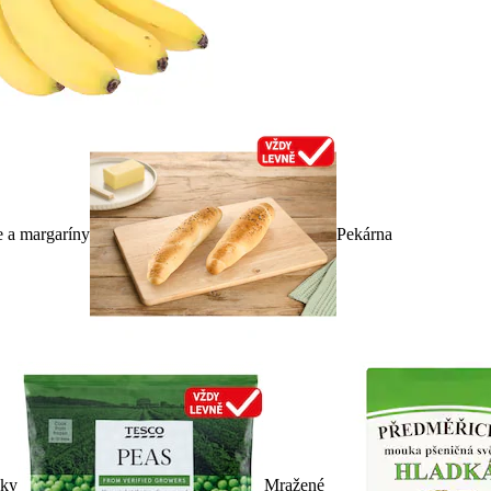
e a margaríny
Pekárna
dky
Mražené