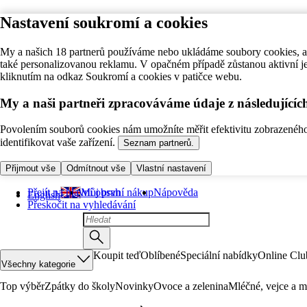
Nastavení soukromí a cookies
My a našich 18 partnerů používáme nebo ukládáme soubory cookies, ab
také personalizovanou reklamu. V opačném případě zůstanou aktivní j
kliknutím na odkaz Soukromí a cookies v patičce webu.
My a naši partneři zpracováváme údaje z následující
Povolením souborů cookies nám umožníte měřit efektivitu zobrazeného o
identifikovat vaše zařízení.
Seznam partnerů.
Přijmout vše
Odmítnout vše
Vlastní nastavení
Přejít na hlavní obsah
Můj první nákup
Nápověda
English
Přeskočit na vyhledávání
Koupit teď
Oblíbené
Speciální nabídky
Online Clu
Všechny kategorie
Top výběr
Zpátky do školy
Novinky
Ovoce a zelenina
Mléčné, vejce a m