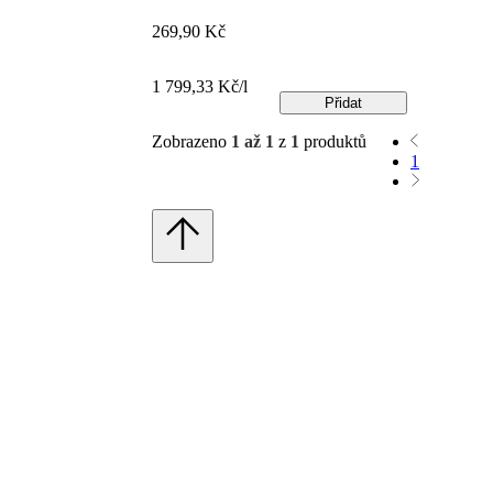
269,90 Kč
1 799,33 Kč/l
Přidat
Zobrazeno
1 až 1
z
1
produktů
1