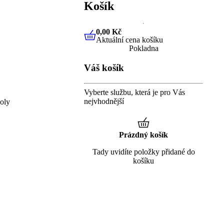
Košík
0,00 Kč
Aktuální cena košíku
0,00 Kč
Aktuální cena košíku
Pokladna
Váš košík
Vyberte službu, která je pro Vás
nejvhodnější
oly
Prázdný košík
Tady uvidíte položky přidané do
košíku