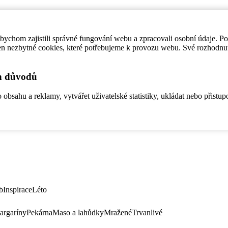
ychom zajistili správné fungování webu a zpracovali osobní údaje. P
en nezbytné cookies, které potřebujeme k provozu webu. Své rozhodnu
ch důvodů
bsahu a reklamy, vytvářet uživatelské statistiky, ukládat nebo přistup
b
Inspirace
Léto
argaríny
Pekárna
Maso a lahůdky
Mražené
Trvanlivé