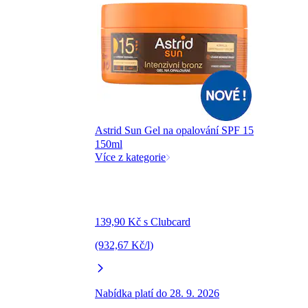
Astrid Sun Gel na opalování SPF 15
150ml
Více z kategorie
139,90 Kč s Clubcard
(932,67 Kč/l)
Nabídka platí do 28. 9. 2026