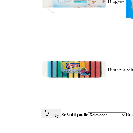
Drogerie
Domov a záb
Seřadit podle
Rel
Filtry