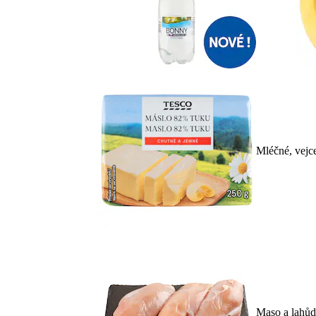
Mléčné, vejc
Maso a lahů