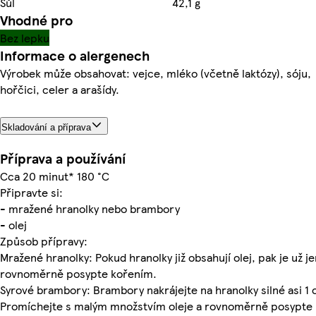
Sůl
42,1 g
Vhodné pro
Bez lepku
Informace o alergenech
Výrobek může obsahovat: vejce, mléko (včetně laktózy), sóju,
hořčici, celer a arašídy.
Skladování a příprava
Příprava a používání
Cca 20 minut* 180 °C
Připravte si:
- mražené hranolky nebo brambory
- olej
Způsob přípravy:
Mražené hranolky: Pokud hranolky již obsahují olej, pak je už je
rovnoměrně posypte kořením.
Syrové brambory: Brambory nakrájejte na hranolky silné asi 1 
Promíchejte s malým množstvím oleje a rovnoměrně posypte