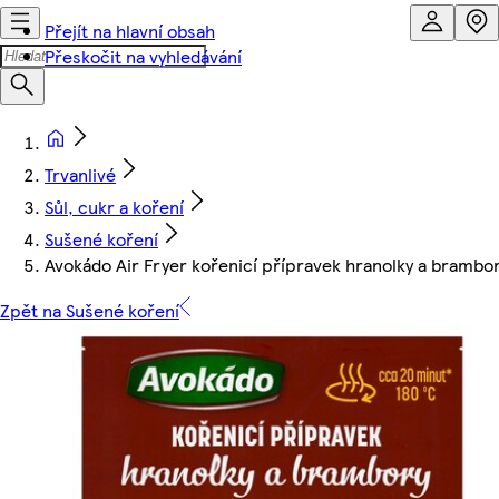
Přejít na hlavní obsah
Přeskočit na vyhledávání
Trvanlivé
Sůl, cukr a koření
Sušené koření
Avokádo Air Fryer kořenicí přípravek hranolky a brambo
Zpět na Sušené koření