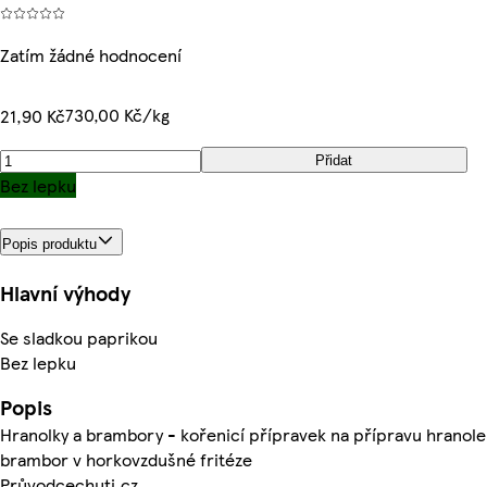
Zatím žádné hodnocení
730,00 Kč/kg
21,90 Kč
Přidat
Bez lepku
Popis produktu
Hlavní výhody
Se sladkou paprikou
Bez lepku
Popis
Hranolky a brambory - kořenicí přípravek na přípravu hranole
brambor v horkovzdušné fritéze
Průvodcechuti.cz.