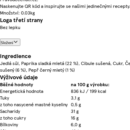
Naskenujte QR kód a inspirujte se našimi jedinečnými recepty
Množství: 0.03kg
Loga třetí strany
Bez lepku
Složení
Ingredience
Jedlá sůl, Paprika sladká mletá (22 %), Cibule sušená, Cukr, 
sušený (6 %), Pepř černý mletý (1 %)
Výživové údaje
Běžné hodnoty
na 100 g výrobku:
Energetická hodnota
836 kJ / 199 kcal
Tuky
3,1 g
z toho nasycené mastné kyseliny
0,5 g
Sacharidy
31 g
z toho cukry
16 g
Bílkoviny
6,0 g