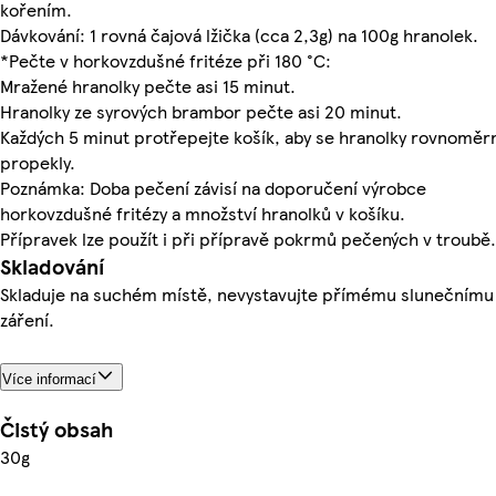
kořením.
Dávkování: 1 rovná čajová lžička (cca 2,3g) na 100g hranolek.
*Pečte v horkovzdušné fritéze při 180 °C:
Mražené hranolky pečte asi 15 minut.
Hranolky ze syrových brambor pečte asi 20 minut.
Každých 5 minut protřepejte košík, aby se hranolky rovnoměr
propekly.
Poznámka: Doba pečení závisí na doporučení výrobce
horkovzdušné fritézy a množství hranolků v košíku.
Přípravek lze použít i při přípravě pokrmů pečených v troubě.
Skladování
Skladuje na suchém místě, nevystavujte přímému slunečnímu
záření.
Více informací
Čistý obsah
30g