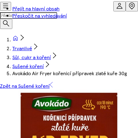
Přejít na hlavní obsah
Přeskočit na vyhledávání
Trvanlivé
Sůl, cukr a koření
Sušené koření
Avokádo Air Fryer kořenicí přípravek zlaté kuře 30g
Zpět na Sušené koření