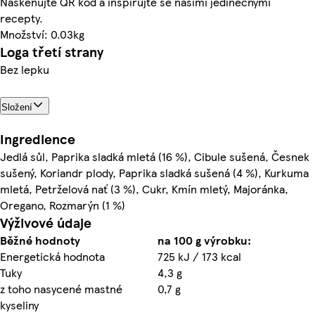
Naskenujte QR kód a inspirujte se našimi jedinečnými
recepty.
Množství: 0.03kg
Loga třetí strany
Bez lepku
Složení
Ingredience
Jedlá sůl, Paprika sladká mletá (16 %), Cibule sušená, Česnek
sušený, Koriandr plody, Paprika sladká sušená (4 %), Kurkuma
mletá, Petrželová nať (3 %), Cukr, Kmín mletý, Majoránka,
Oregano, Rozmarýn (1 %)
Výživové údaje
Běžné hodnoty
na 100 g výrobku:
Energetická hodnota
725 kJ / 173 kcal
Tuky
4,3 g
z toho nasycené mastné
0,7 g
kyseliny