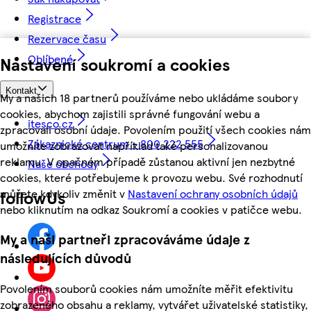
Registrace
Rezervace času
Oblíbené
Nastavení soukromí a cookies
Kontakt
My a našich 18 partnerů používáme nebo ukládáme soubory
cookies, abychom zajistili správné fungování webu a
itesco.cz
zpracovali osobní údaje. Povolením použití všech cookies nám
Zákaznické centrum - 800 222 555
umožníte zobrazovat například také personalizovanou
reklamu. V opačném případě zůstanou aktivní jen nezbytné
Naše obchody
cookies, které potřebujeme k provozu webu. Své rozhodnutí
můžete kdykoliv změnit v
Nastavení ochrany osobních údajů
followUs
nebo kliknutím na odkaz Soukromí a cookies v patičce webu.
My a naši partneři zpracováváme údaje z
následujících důvodů
Povolením souborů cookies nám umožníte měřit efektivitu
zobrazeného obsahu a reklamy, vytvářet uživatelské statistiky,