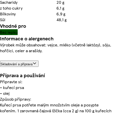
Sacharidy
20 g
z toho cukry
6,1 g
Bílkoviny
6,9 g
Sůl
48,1 g
Vhodné pro
Bez lepku
Informace o alergenech
Výrobek může obsahovat: vejce, mléko (včetně laktózy), sóju,
hořčici, celer a arašídy.
Skladování a příprava
Příprava a používání
Připravte si:
- kuřecí prsa
- olej
Způsob přípravy:
Kuřecí prsa potřete malým množstvím oleje a posypte
kořením. 1 zarovnaná čajová lžička (cca 2 g) na 100 g kuřecích