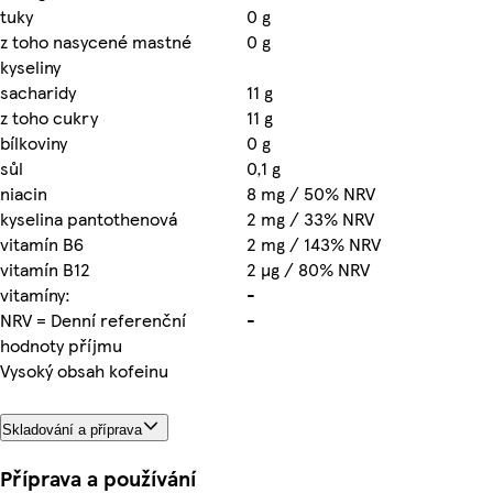
tuky
0 g
z toho nasycené mastné
0 g
kyseliny
sacharidy
11 g
z toho cukry
11 g
bílkoviny
0 g
sůl
0,1 g
niacin
8 mg / 50% NRV
kyselina pantothenová
2 mg / 33% NRV
vitamín B6
2 mg / 143% NRV
vitamín B12
2 µg / 80% NRV
vitamíny:
-
NRV = Denní referenční
-
hodnoty příjmu
Vysoký obsah kofeinu
Skladování a příprava
Příprava a používání