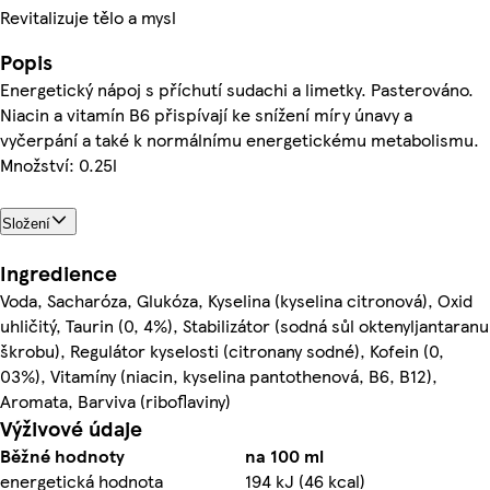
Revitalizuje tělo a mysl
Popis
Energetický nápoj s příchutí sudachi a limetky. Pasterováno.
Niacin a vitamín B6 přispívají ke snížení míry únavy a
vyčerpání a také k normálnímu energetickému metabolismu.
Množství: 0.25l
Složení
Ingredience
Voda, Sacharóza, Glukóza, Kyselina (kyselina citronová), Oxid
uhličitý, Taurin (0, 4%), Stabilizátor (sodná sůl oktenyljantaranu
škrobu), Regulátor kyselosti (citronany sodné), Kofein (0,
03%), Vitamíny (niacin, kyselina pantothenová, B6, B12),
Aromata, Barviva (riboflaviny)
Výživové údaje
Běžné hodnoty
na 100 ml
energetická hodnota
194 kJ (46 kcal)