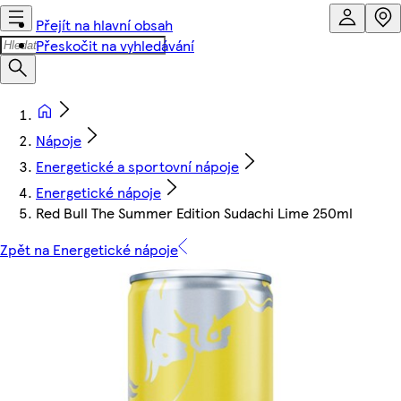
Přejít na hlavní obsah
Přeskočit na vyhledávání
Nápoje
Energetické a sportovní nápoje
Energetické nápoje
Red Bull The Summer Edition Sudachi Lime 250ml
Zpět na Energetické nápoje