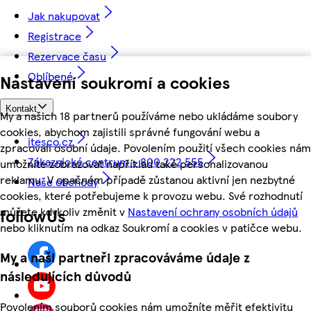
Jak nakupovat
Registrace
Rezervace času
Oblíbené
Nastavení soukromí a cookies
Kontakt
My a našich 18 partnerů používáme nebo ukládáme soubory
cookies, abychom zajistili správné fungování webu a
itesco.cz
zpracovali osobní údaje. Povolením použití všech cookies nám
Zákaznické centrum - 800 222 555
umožníte zobrazovat například také personalizovanou
reklamu. V opačném případě zůstanou aktivní jen nezbytné
Naše obchody
cookies, které potřebujeme k provozu webu. Své rozhodnutí
můžete kdykoliv změnit v
Nastavení ochrany osobních údajů
followUs
nebo kliknutím na odkaz Soukromí a cookies v patičce webu.
My a naši partneři zpracováváme údaje z
následujících důvodů
Povolením souborů cookies nám umožníte měřit efektivitu