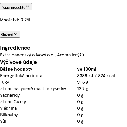
Popis produktu
Množství: 0.25l
Složení
Ingredience
Extra panenský olivový olej, Aroma lanýžů
Výživové údaje
Běžné hodnoty
ve 100ml
Energetická hodnota
3389 kJ / 824 kcal
Tuky
91,6 g
z toho nasycené mastné kyseliny
13,7 g
Sacharidy
0 g
z toho Cukry
0 g
Vláknina
0 g
Bílkoviny
0 g
Sůl
0 g