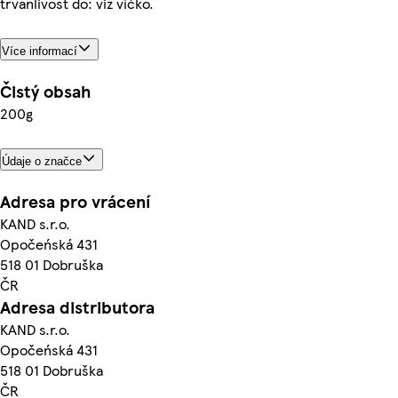
trvanlivost do: viz víčko.
Více informací
Čistý obsah
200g
Údaje o značce
Adresa pro vrácení
KAND s.r.o.
Opočeńská 431
518 01 Dobruška
ČR
Adresa distributora
KAND s.r.o.
Opočeńská 431
518 01 Dobruška
ČR