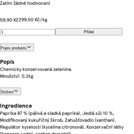
Zatím žádné hodnocení
299,50 Kč/kg
59,90 Kč
Přidat
Popis produktu
Popis
Chemicky konzervovaná zelenina.
Množství: 0.2kg
Složení
Ingredience
Paprika 87 % (pálivá a sladká paprika), Jedlá sůl 10 %,
Modifikovaný kukuřičný škrob, Zahušťovadlo (xanthan),
Regulátor kyselosti (kyselina citronová), Konzervační látky
(benzoan sodný, sorban draselný)