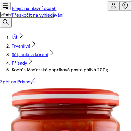
Přejít na hlavní obsah
Přeskočit na vyhledávání
Trvanlivé
Sůl, cukr a koření
Přísady
Koch's Maďarská papriková pasta pálivá 200g
Zpět na Přísady