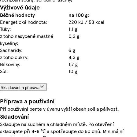
Výživové údaje
Běžné hodnoty
na 100 g:
Energetická hodnota:
220 kJ / 53 kcal
Tuky:
1,1 g
z toho nasycené mastné
0,3 g
kyseliny:
Sacharidy:
6 g
z toho cukry:
4,3 g
Bílkoviny:
1,7 g
Sůl:
10 g
Skladování a příprava
Příprava a používání
Při používání berte v úvahu vyšší obsah soli a pálivost.
Skladování
Skladujte na suchém a chladném místě. Po otevření
skladujete při 4-8 ℃ a spotřebujte do 60 dnů. Minimální