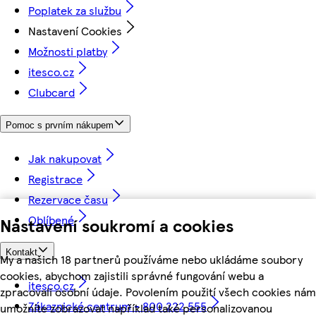
Poplatek za službu
Nastavení Cookies
Možnosti platby
itesco.cz
Clubcard
Pomoc s prvním nákupem
Jak nakupovat
Registrace
Rezervace času
Oblíbené
Nastavení soukromí a cookies
Kontakt
My a našich 18 partnerů používáme nebo ukládáme soubory
cookies, abychom zajistili správné fungování webu a
itesco.cz
zpracovali osobní údaje. Povolením použití všech cookies nám
Zákaznické centrum - 800 222 555
umožníte zobrazovat například také personalizovanou