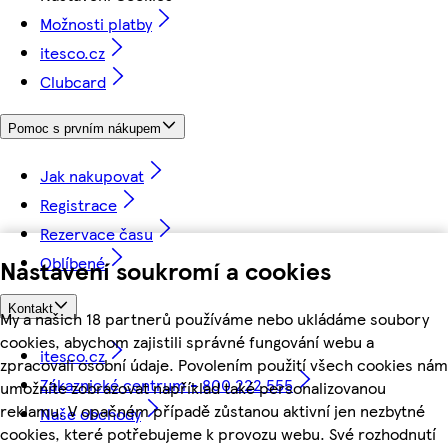
Možnosti platby
itesco.cz
Clubcard
Pomoc s prvním nákupem
Jak nakupovat
Registrace
Rezervace času
Oblíbené
Nastavení soukromí a cookies
Kontakt
My a našich 18 partnerů používáme nebo ukládáme soubory
cookies, abychom zajistili správné fungování webu a
itesco.cz
zpracovali osobní údaje. Povolením použití všech cookies nám
Zákaznické centrum - 800 222 555
umožníte zobrazovat například také personalizovanou
reklamu. V opačném případě zůstanou aktivní jen nezbytné
Naše obchody
cookies, které potřebujeme k provozu webu. Své rozhodnutí