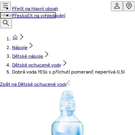
Přejít na hlavní obsah
Přeskočit na vyhledávání
Nápoje
Dětské nápoje
Dětské ochucené vody
Dobrá voda YESs s příchutí pomeranč neperlivá 0,5l
Zpět na Dětské ochucené vody