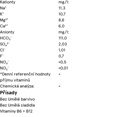
Kationty
mg/l:
Na⁺
11,3
K⁺
10,7
Mg²⁺
8,6
Ca²⁺
6,0
Anionty
mg/l:
HCO₃⁻
111,0
SO₄²⁻
2,03
Cl⁻
1,01
F⁻
0,7
NO₃⁻
<0,5
NO₂⁻
<0,01
*Denní referenční hodnoty
-
příjmu vitaminů
Chemická analýza:
-
Přísady
Bez Umělé barvivo
Bez Umělá sladidla
Vitaminy B6 + B12