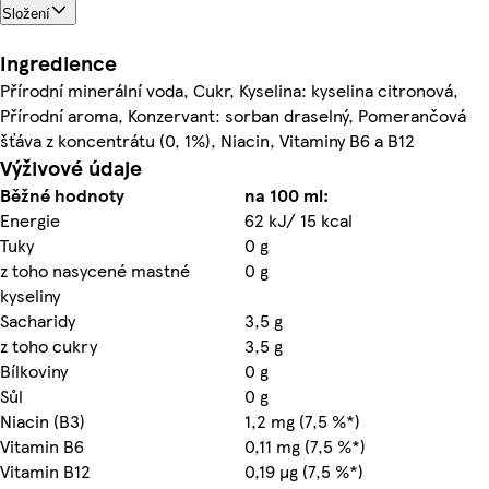
Složení
Ingredience
Přírodní minerální voda, Cukr, Kyselina: kyselina citronová,
Přírodní aroma, Konzervant: sorban draselný, Pomerančová
šťáva z koncentrátu (0, 1%), Niacin, Vitaminy B6 a B12
Výživové údaje
Běžné hodnoty
na 100 ml:
Energie
62 kJ/ 15 kcal
Tuky
0 g
z toho nasycené mastné
0 g
kyseliny
Sacharidy
3,5 g
z toho cukry
3,5 g
Bílkoviny
0 g
Sůl
0 g
Niacin (B3)
1,2 mg (7,5 %*)
Vitamin B6
0,11 mg (7,5 %*)
Vitamin B12
0,19 µg (7,5 %*)