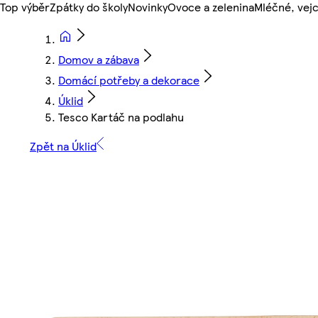
Top výběr
Zpátky do školy
Novinky
Ovoce a zelenina
Mléčné, vejc
Domov a zábava
Domácí potřeby a dekorace
Úklid
Tesco Kartáč na podlahu
Zpět na Úklid