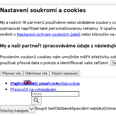
Nastavení soukromí a cookies
My a našich 18 partnerů používáme nebo ukládáme soubory coo
zobrazovat například také personalizovanou reklamu. V opačn
změnit v
Nastavení ochrany osobních údajů
nebo kliknutím na 
My a naši partneři zpracováváme údaje z následuj
Povolením souborů cookies nám umožníte měřit efektivitu zobr
používat přesná data o poloze a identifikovat vaše zařízení.
Se
Přijmout vše
Odmítnout vše
Vlastní nastavení
Přejít na hlavní obsah
English
Můj první nákup
Nápověda
Přeskočit na vyhledávání
Koupit teď
Oblíbené
Speciální nabídky
Online
Všechny kategorie