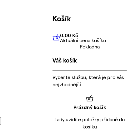
Košík
0,00 Kč
Aktuální cena košíku
0,00 Kč
Aktuální cena košíku
Pokladna
Váš košík
Vyberte službu, která je pro Vás
nejvhodnější
Prázdný košík
Tady uvidíte položky přidané do
košíku