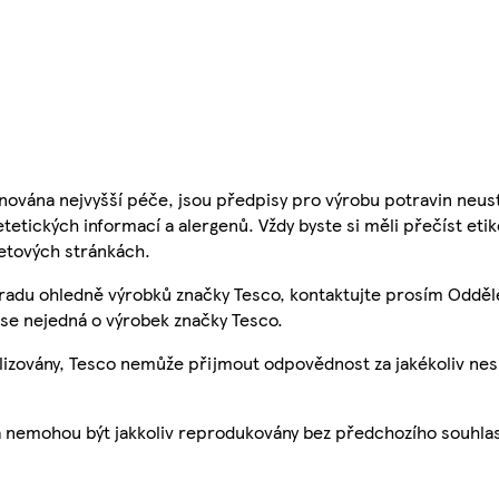
nována nejvyšší péče, jsou předpisy pro výrobu potravin neust
etetických informací a alergenů. Vždy byste si měli přečíst eti
etových stránkách.
 radu ohledně výrobků značky Tesco, kontaktujte prosím Odděl
se nejedná o výrobek značky Tesco.
ualizovány, Tesco nemůže přijmout odpovědnost za jakékoliv ne
a nemohou být jakkoliv reprodukovány bez předchozího souhla