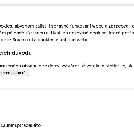
kies, abychom zajistili správné fungování webu a zpracovali 
ém případě zůstanou aktivní jen nezbytné cookies, které pot
odkaz Soukromí a cookies v patičce webu.
ících důvodů
azeného obsahu a reklamy, vytvářet uživatelské statistiky, uk
znam partnerů.
 Club
Inspirace
Léto