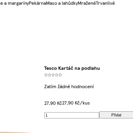
e a margaríny
Pekárna
Maso a lahůdky
Mražené
Trvanlivé
Tesco Kartáč na podlahu
Zatím žádné hodnocení
27,90 Kč/kus
27,90 Kč
Přidat