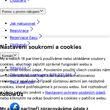
Clubcard
Pomoc s prvním nákupem
Jak nakupovat
Registrace
Rezervace času
Oblíbené
Nastavení soukromí a cookies
Kontakt
My a našich 18 partnerů používáme nebo ukládáme soubory
cookies, abychom zajistili správné fungování webu a
itesco.cz
zpracovali osobní údaje. Povolením použití všech cookies nám
Zákaznické centrum - 800 222 555
umožníte zobrazovat například také personalizovanou
reklamu. V opačném případě zůstanou aktivní jen nezbytné
Naše obchody
cookies, které potřebujeme k provozu webu. Své rozhodnutí
můžete kdykoliv změnit v
Nastavení ochrany osobních údajů
followUs
nebo kliknutím na odkaz Soukromí a cookies v patičce webu.
My a naši partneři zpracováváme údaje z