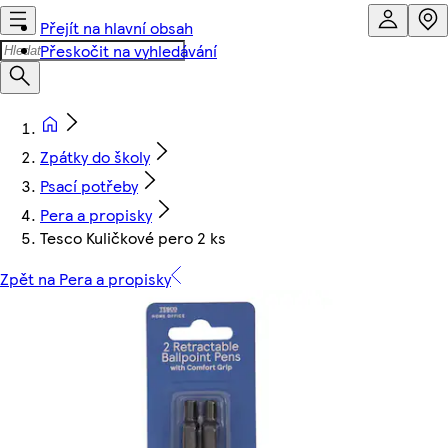
Přejít na hlavní obsah
Přeskočit na vyhledávání
Zpátky do školy
Psací potřeby
Pera a propisky
Tesco Kuličkové pero 2 ks
Zpět na Pera a propisky