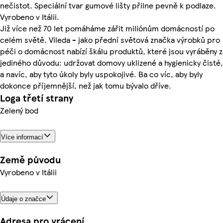
nečistot. Speciální tvar gumové lišty přilne pevně k podlaze.
Vyrobeno v Itálii.
Již více než 70 let pomáháme zářit miliónům domácností po
celém světě. Vileda - jako přední světová značka výrobků pro
péči o domácnost nabízí škálu produktů, které jsou vyráběny z
jediného důvodu: udržovat domovy uklizené a hygienicky čisté,
a navíc, aby tyto úkoly byly uspokojivé. Ba co víc, aby byly
dokonce příjemnější, než jak tomu bývalo dříve.
Loga třetí strany
Zelený bod
Více informací
Země původu
Vyrobeno v Itálii
Údaje o značce
Adresa pro vrácení