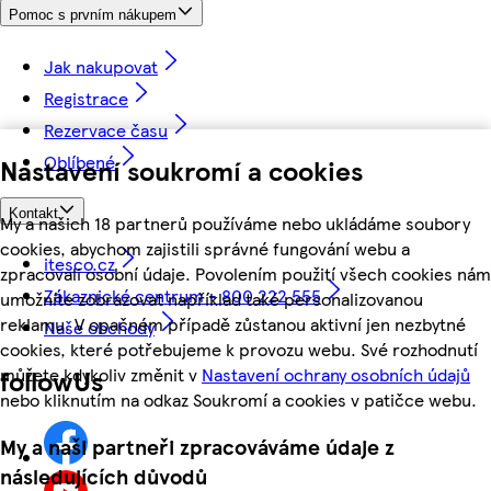
Pomoc s prvním nákupem
Jak nakupovat
Registrace
Rezervace času
Oblíbené
Nastavení soukromí a cookies
Kontakt
My a našich 18 partnerů používáme nebo ukládáme soubory
cookies, abychom zajistili správné fungování webu a
itesco.cz
zpracovali osobní údaje. Povolením použití všech cookies nám
Zákaznické centrum - 800 222 555
umožníte zobrazovat například také personalizovanou
reklamu. V opačném případě zůstanou aktivní jen nezbytné
Naše obchody
cookies, které potřebujeme k provozu webu. Své rozhodnutí
můžete kdykoliv změnit v
Nastavení ochrany osobních údajů
followUs
nebo kliknutím na odkaz Soukromí a cookies v patičce webu.
My a naši partneři zpracováváme údaje z
následujících důvodů