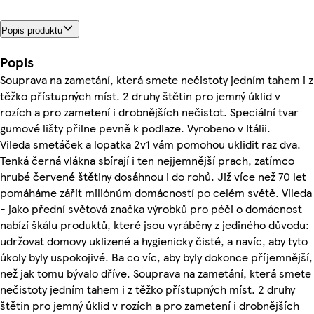
Popis produktu
Popis
Souprava na zametání, která smete nečistoty jedním tahem i z
těžko přístupných míst. 2 druhy štětin pro jemný úklid v
rozích a pro zametení i drobnějších nečistot. Speciální tvar
gumové lišty přilne pevně k podlaze. Vyrobeno v Itálii.
Vileda smetáček a lopatka 2v1 vám pomohou uklidit raz dva.
Tenká černá vlákna sbírají i ten nejjemnější prach, zatímco
hrubé červené štětiny dosáhnou i do rohů. Již více než 70 let
pomáháme zářit miliónům domácností po celém světě. Vileda
- jako přední světová značka výrobků pro péči o domácnost
nabízí škálu produktů, které jsou vyráběny z jediného důvodu:
udržovat domovy uklizené a hygienicky čisté, a navíc, aby tyto
úkoly byly uspokojivé. Ba co víc, aby byly dokonce příjemnější,
než jak tomu bývalo dříve. Souprava na zametání, která smete
nečistoty jedním tahem i z těžko přístupných míst. 2 druhy
štětin pro jemný úklid v rozích a pro zametení i drobnějších