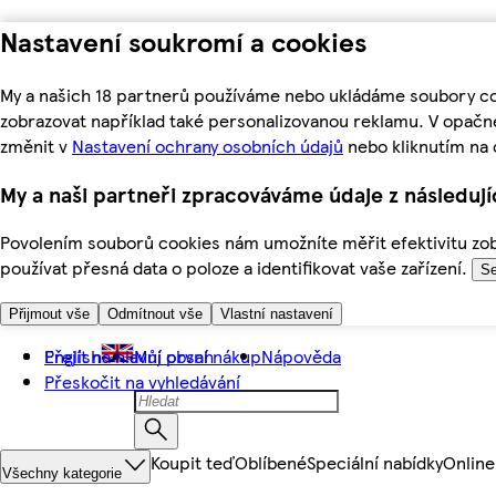
Nastavení soukromí a cookies
My a našich 18 partnerů používáme nebo ukládáme soubory coo
zobrazovat například také personalizovanou reklamu. V opačn
změnit v
Nastavení ochrany osobních údajů
nebo kliknutím na 
My a naši partneři zpracováváme údaje z následuj
Povolením souborů cookies nám umožníte měřit efektivitu zobr
používat přesná data o poloze a identifikovat vaše zařízení.
Se
Přijmout vše
Odmítnout vše
Vlastní nastavení
Přejít na hlavní obsah
English
Můj první nákup
Nápověda
Přeskočit na vyhledávání
Koupit teď
Oblíbené
Speciální nabídky
Online
Všechny kategorie