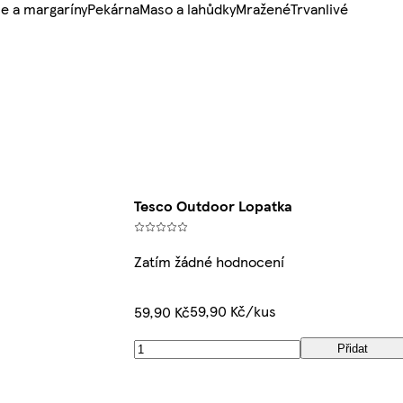
e a margaríny
Pekárna
Maso a lahůdky
Mražené
Trvanlivé
Tesco Outdoor Lopatka
Zatím žádné hodnocení
59,90 Kč/kus
59,90 Kč
Přidat