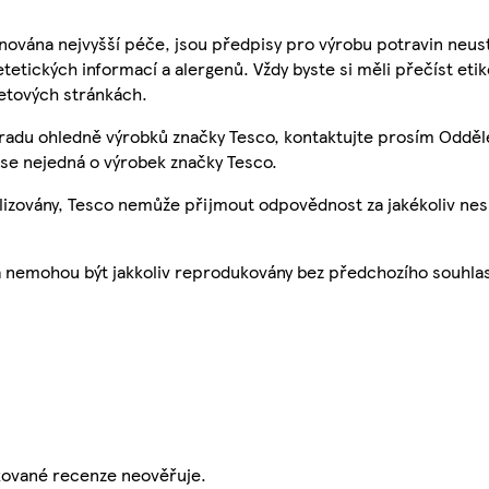
nována nejvyšší péče, jsou předpisy pro výrobu potravin neust
etetických informací a alergenů. Vždy byste si měli přečíst eti
etových stránkách.
 radu ohledně výrobků značky Tesco, kontaktujte prosím Odděl
se nejedná o výrobek značky Tesco.
ualizovány, Tesco nemůže přijmout odpovědnost za jakékoliv ne
a nemohou být jakkoliv reprodukovány bez předchozího souhla
ikované recenze neověřuje.