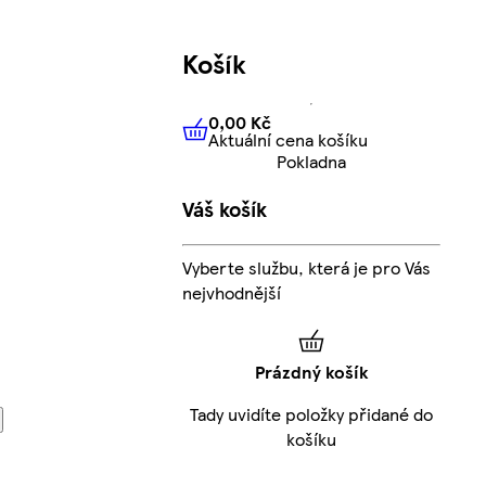
Košík
0,00 Kč
Aktuální cena košíku
0,00 Kč
Aktuální cena košíku
Pokladna
Váš košík
Vyberte službu, která je pro Vás
nejvhodnější
Prázdný košík
Tady uvidíte položky přidané do
košíku