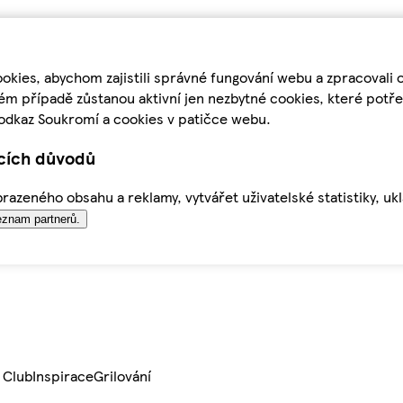
kies, abychom zajistili správné fungování webu a zpracovali 
ém případě zůstanou aktivní jen nezbytné cookies, které pot
odkaz Soukromí a cookies v patičce webu.
ících důvodů
azeného obsahu a reklamy, vytvářet uživatelské statistiky, uk
znam partnerů.
 Club
Inspirace
Grilování