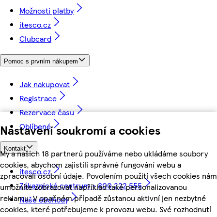
Možnosti platby
itesco.cz
Clubcard
Pomoc s prvním nákupem
Jak nakupovat
Registrace
Rezervace času
Oblíbené
Nastavení soukromí a cookies
Kontakt
My a našich 18 partnerů používáme nebo ukládáme soubory
cookies, abychom zajistili správné fungování webu a
itesco.cz
zpracovali osobní údaje. Povolením použití všech cookies nám
Zákaznické centrum - 800 222 555
umožníte zobrazovat například také personalizovanou
reklamu. V opačném případě zůstanou aktivní jen nezbytné
Naše obchody
cookies, které potřebujeme k provozu webu. Své rozhodnutí