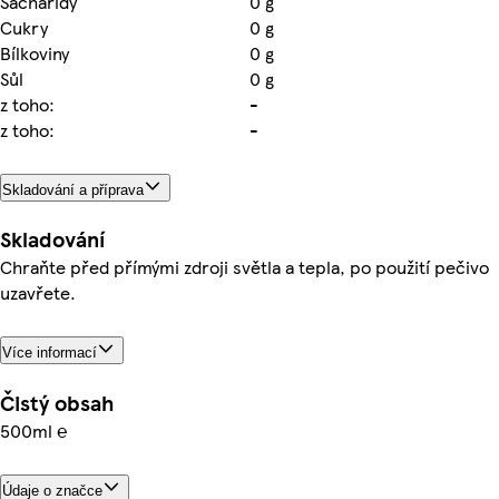
Sacharidy
0 g
Cukry
0 g
Bílkoviny
0 g
Sůl
0 g
z toho:
-
z toho:
-
Skladování a příprava
Skladování
Chraňte před přímými zdroji světla a tepla, po použití pečivo
uzavřete.
Více informací
Čistý obsah
500ml ℮
Údaje o značce