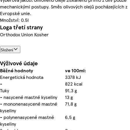
mechanickými postupy. Směs olivových olejů pocházejících z
Evropské unie.
Množství: 0.5l
Loga třetí strany
Orthodox Union Kosher
Složení
Výživové údaje
Běžné hodnoty
ve 100ml:
Energetická hodnota
3378 kJ
-
822 kcal
Tuky
91,3 g
- nasycené mastné kyseliny
13 g
- mononenasycené mastné
71,8 g
kyseliny
- polynenasycené mastné
6,5 g
kyseliny