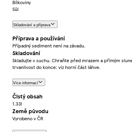
Bílkoviny
Sůl
Skladování a příprava
Příprava a používání
Případný sediment není na závadu.
Skladování
Skladujte v suchu. Chraňte před mrazem a přímým sluneč
trvanlivost do konce: viz horní část láhve.
Více informací
Čistý obsah
1.33l
Země původu
Vyrobeno v ČR