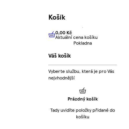
Košík
0,00 Kč
Aktuální cena košíku
0,00 Kč
Aktuální cena košíku
Pokladna
Váš košík
l
Vyberte službu, která je pro Vás
nejvhodnější
Prázdný košík
Tady uvidíte položky přidané do
košíku