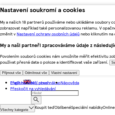
Nastavení soukromí a cookies
My a našich 18 partnerů používáme nebo ukládáme soubory coo
zobrazovat například také personalizovanou reklamu. V opačn
změnit v
Nastavení ochrany osobních údajů
nebo kliknutím na 
My a naši partneři zpracováváme údaje z následuj
Povolením souborů cookies nám umožníte měřit efektivitu zobr
používat přesná data o poloze a identifikovat vaše zařízení.
Se
Přijmout vše
Odmítnout vše
Vlastní nastavení
Přejít na hlavní obsah
English
Můj první nákup
Nápověda
Přeskočit na vyhledávání
Koupit teď
Oblíbené
Speciální nabídky
Online
Všechny kategorie