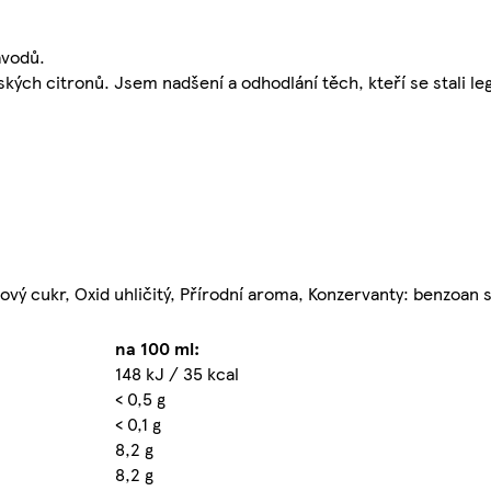
ávodů.
ských citronů. Jsem nadšení a odhodlání těch, kteří se stali 
nový cukr, Oxid uhličitý, Přírodní aroma, Konzervanty: benzoan 
na 100 ml:
148 kJ / 35 kcal
< 0,5 g
< 0,1 g
8,2 g
8,2 g