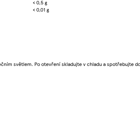
< 0,5 g
< 0,01 g
ním světlem. Po otevření skladujte v chladu a spotřebujte do