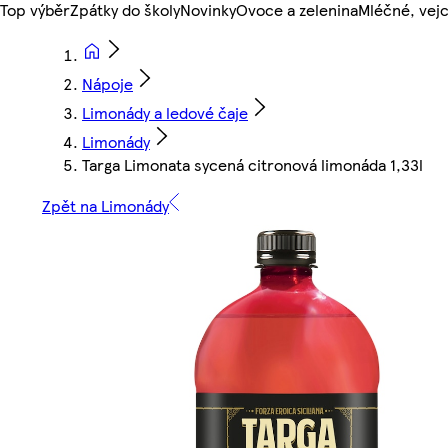
Top výběr
Zpátky do školy
Novinky
Ovoce a zelenina
Mléčné, vejc
Nápoje
Limonády a ledové čaje
Limonády
Targa Limonata sycená citronová limonáda 1,33l
Zpět na Limonády