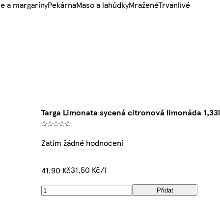
e a margaríny
Pekárna
Maso a lahůdky
Mražené
Trvanlivé
Targa Limonata sycená citronová limonáda 1,33
Zatím žádné hodnocení
31,50 Kč/l
41,90 Kč
Přidat