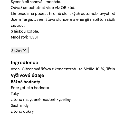
Sycená citronová limonáda.
Odvaž se ochutnat více viz QR kód.
Limonáda na počest hrdinů sicilských automobilových z
Jsem Targa. Jsem šťáva sluncem a energií nabitých sicil
závodu.
S láskou Kofola.
Množství: 1.33l
Složení
Ingredience
Voda, Citronová šťáva z koncentrátu ze Sicílie 10 %, Třti
Výživové údaje
Běžné hodnoty
Energetická hodnota
Tuky
z toho nasycené mastné kyseliny
Sacharidy
z toho cukry