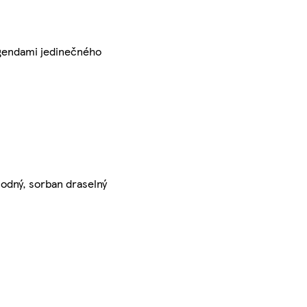
legendami jedinečného
sodný, sorban draselný