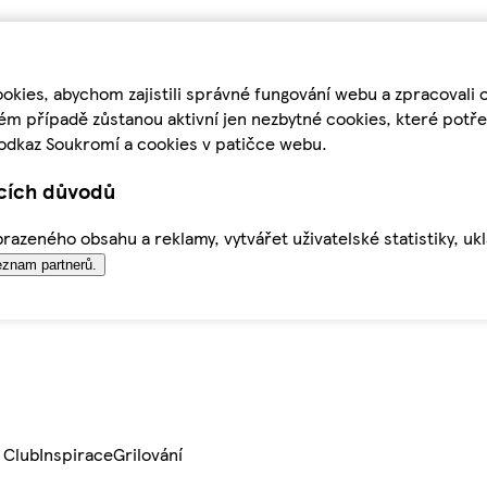
kies, abychom zajistili správné fungování webu a zpracovali 
ém případě zůstanou aktivní jen nezbytné cookies, které pot
odkaz Soukromí a cookies v patičce webu.
ících důvodů
azeného obsahu a reklamy, vytvářet uživatelské statistiky, uk
znam partnerů.
 Club
Inspirace
Grilování