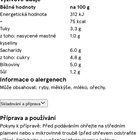
Běžné hodnoty
na 100 g
Energetická hodnota
312 kJ
-
75 kcal
Tuky
3,3 g
z toho: nasycené mastné
1,0 g
kyseliny
Sacharidy
6,0 g
z toho: cukry
4,8 g
Bílkoviny
5,0 g
Sůl
1,2 g
Informace o alergenech
Může obsahovat: ryby, měkkýše, mléko, ořechy.
Skladování a příprava
Příprava a používání
Pokyny k přípravě: Před podáváním ohřejte na středním
plameni nebo v mikrovlnné troubě (před ohřevem odstraňte
víčko). Smíchejte s uvařenými těstovinami a krátce