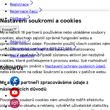
Registrace
Rezervace času
Oblíbené
Nastavení soukromí a cookies
Kontakt
My a našich 18 partnerů používáme nebo ukládáme soubory
cookies, abychom zajistili správné fungování webu a
itesco.cz
zpracovali osobní údaje. Povolením použití všech cookies nám
Zákaznické centrum - 800 222 555
umožníte zobrazovat například také personalizovanou
reklamu. V opačném případě zůstanou aktivní jen nezbytné
Naše obchody
cookies, které potřebujeme k provozu webu. Své rozhodnutí
můžete kdykoliv změnit v
Nastavení ochrany osobních údajů
followUs
nebo kliknutím na odkaz Soukromí a cookies v patičce webu.
My a naši partneři zpracováváme údaje z
následujících důvodů
Povolením souborů cookies nám umožníte měřit efektivitu
zobrazeného obsahu a reklamy, vytvářet uživatelské statistiky,