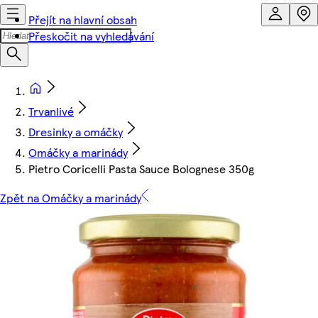
Přejít na hlavní obsah
Přeskočit na vyhledávání
Trvanlivé
Dresinky a omáčky
Omáčky a marinády
Pietro Coricelli Pasta Sauce Bolognese 350g
Zpět na Omáčky a marinády