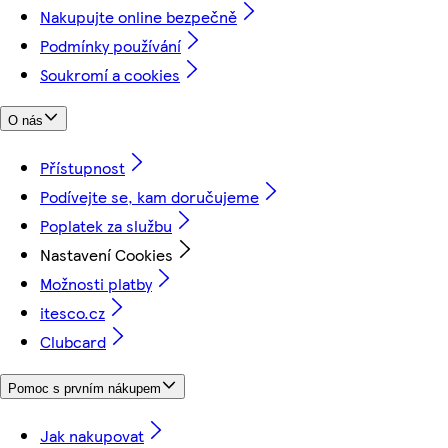
Nakupujte online bezpečně
Podmínky používání
Soukromí a cookies
O nás
Přístupnost
Podívejte se, kam doručujeme
Poplatek za službu
Nastavení Cookies
Možnosti platby
itesco.cz
Clubcard
Pomoc s prvním nákupem
Jak nakupovat