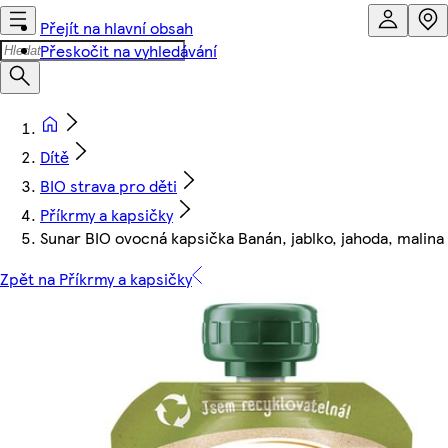
Přejít na hlavní obsah
Přeskočit na vyhledávání
Dítě
BIO strava pro děti
Příkrmy a kapsičky
Sunar BIO ovocná kapsička Banán, jablko, jahoda, malin
Zpět na Příkrmy a kapsičky