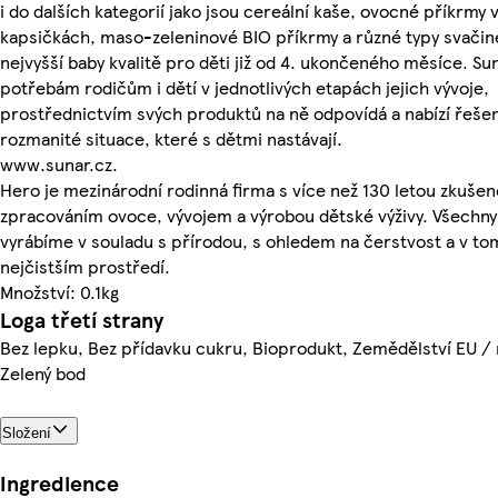
i do dalších kategorií jako jsou cereální kaše, ovocné příkrmy 
kapsičkách, maso-zeleninové BIO příkrmy a různé typy svačin
nejvyšší baby kvalitě pro děti již od 4. ukončeného měsíce. Su
potřebám rodičům i dětí v jednotlivých etapách jejich vývoje,
prostřednictvím svých produktů na ně odpovídá a nabízí řešen
rozmanité situace, které s dětmi nastávají.
www.sunar.cz.
Hero je mezinárodní rodinná firma s více než 130 letou zkušen
zpracováním ovoce, vývojem a výrobou dětské výživy. Všechny
vyrábíme v souladu s přírodou, s ohledem na čerstvost a v to
nejčistším prostředí.
Množství: 0.1kg
Loga třetí strany
Bez lepku, Bez přídavku cukru, Bioprodukt, Zemědělství EU /
Zelený bod
Složení
Ingredience