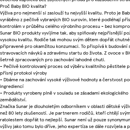
Proč Baby BIO kvalita?
Výživa pro nejmenší si zaslouží tu nejvyšší kvalitu. Proto je Ba
vyráběno z pečlivě vybraných BIO surovin, které podléhají př
kontrolám v průběhu celého výrobního procesu - bez kompro
Sunar BIO produkty vyvíjíme tak, aby splňovaly nejpřísnější p
vysokou kvalitu. Rodiče tak mohou svým dětem dopřát chutn
připravené pro okamžitou konzumaci. To přispívá k budování
stravovacích návyků a zdravému startu do života. Z ovoce v BI
šetrně zpracovaných pro zachování lahodné chuti.
- Pečlivě kontrolovaný proces od výběru kvalitního pěstitele p
přísný protokol výroby
- Dbáme na zachování vysoké výživové hodnoty a čerstvost po
ingrediencí
- Produkty vyrobeny plně v souladu se zásadami ekologického
zemědělství.
Značka Sunar je dlouholetým odborníkem v oblasti dětské výživ
než 80 lety zkušeností. Je partnerem rodičů, kteří chtějí svý
ratolestem dopřát to nejlepší. Sunar není už pouze synonym
výživy jako tomu bylo dříve, jeho expertíza se dále rozvíjela a 