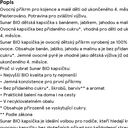
Popis
Ovocný příkrm pro kojence a malé děti od ukončeného 4. měs
Pasterováno. Potravina pro zvláštní výživu.
Sunar BIO dětská kapsička s banánem, jablkem, jahodou a mal
Ovocná kapsička bez přidaného cukru*, vhodná pro děti od 
4. měsíce.
Sunar BIO kapsička je ovocný dětský příkrm vyrobený ze 100%
ovoce. Obsahuje banán, jablko, jahodu a malinu a je bez přida
cukru*. Jemné ovocné pyré je vhodné jako dětská výživa již o
ukončeného 4. měsíce.
Proč si vybrat Sunar BIO kapsičku:
- Nejvyšší BIO kvalita pro ty nejmenší
- Jemná konzistence pro první příkrmy
- Bez přidaného cukru*, škrobů, barviv** a aromat
- Praktické balení na doma i na cesty
- V recyklovatelném obalu
* Obsahuje přirozeně se vyskytující cukry.
** Podle zákona
Sunar BIO kapsička je ideální volbou pro rodiče, kteří hledají kv
ovocnou kapsičku bez zbytečných přísad pro každodenní strav