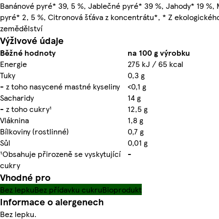
Banánové pyré* 39, 5 %, Jablečné pyré* 39 %, Jahody* 19 %, 
pyré* 2, 5 %, Citronová šťáva z koncentrátu*, * Z ekologickéh
zemědělství
Výživové údaje
Běžné hodnoty
na 100 g výrobku
Energie
275 kJ / 65 kcal
Tuky
0,3 g
- z toho nasycené mastné kyseliny
<0,1 g
Sacharidy
14 g
- z toho cukry¹
12,5 g
Vláknina
1,8 g
Bílkoviny (rostlinné)
0,7 g
Sůl
0,01 g
¹Obsahuje přirozeně se vyskytující
-
cukry
Vhodné pro
Bez lepku
Bez přídavku cukru
Bioprodukt
Informace o alergenech
Bez lepku.