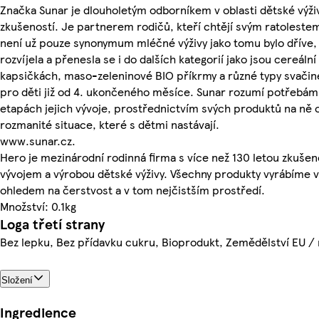
Značka Sunar je dlouholetým odborníkem v oblasti dětské výživ
zkušeností. Je partnerem rodičů, kteří chtějí svým ratolestem
není už pouze synonymum mléčné výživy jako tomu bylo dříve, 
rozvíjela a přenesla se i do dalších kategorií jako jsou cereáln
kapsičkách, maso-zeleninové BIO příkrmy a různé typy svačinek
pro děti již od 4. ukončeného měsíce. Sunar rozumí potřebám 
etapách jejich vývoje, prostřednictvím svých produktů na ně o
rozmanité situace, které s dětmi nastávají.
www.sunar.cz.
Hero je mezinárodní rodinná firma s více než 130 letou zkuše
vývojem a výrobou dětské výživy. Všechny produkty vyrábíme v
ohledem na čerstvost a v tom nejčistším prostředí.
Množství: 0.1kg
Loga třetí strany
Bez lepku, Bez přídavku cukru, Bioprodukt, Zemědělství EU /
Složení
Ingredience