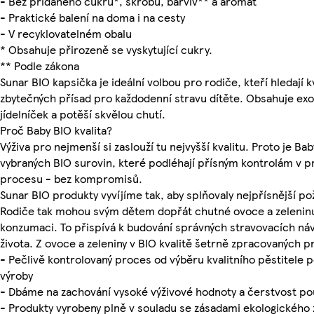
- Bez přidaného cukru*, škrobů, barviv** a aromat
- Praktické balení na doma i na cesty
- V recyklovatelném obalu
* Obsahuje přirozeně se vyskytující cukry.
** Podle zákona
Sunar BIO kapsička je ideální volbou pro rodiče, kteří hledají 
zbytečných přísad pro každodenní stravu dítěte. Obsahuje exo
jídelníček a potěší skvělou chutí.
Proč Baby BIO kvalita?
Výživa pro nejmenší si zaslouží tu nejvyšší kvalitu. Proto je Ba
vybraných BIO surovin, které podléhají přísným kontrolám v 
procesu - bez kompromisů.
Sunar BIO produkty vyvíjíme tak, aby splňovaly nejpřísnější po
Rodiče tak mohou svým dětem dopřát chutné ovoce a zelenin
konzumaci. To přispívá k budování správných stravovacích ná
života. Z ovoce a zeleniny v BIO kvalitě šetrně zpracovaných p
- Pečlivě kontrolovaný proces od výběru kvalitního pěstitele p
výroby
- Dbáme na zachování vysoké výživové hodnoty a čerstvost pou
- Produkty vyrobeny plně v souladu se zásadami ekologického