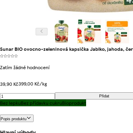
Sunar BIO ovocno-zeleninová kapsička Jablko, jahoda, če
Zatím žádné hodnocení
399,00 Kč/kg
39,90 Kč
Přidat
Bez lepku
Bez přídavku cukru
Bioprodukt
Popis produktu
Hlavní výhody