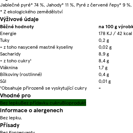
Jablečné pyré* 74 %, Jahody* 11 %, Pyré z červené řepy* 9 %,
* Z ekologického zemědělství
Výživové údaje
Běžné hodnoty
na 100 g výrob
Energie
178 KJ / 42 kcal
Tuky
0,2 g
- z toho nasycené mastné kyseliny
0,02 g
Sacharidy
8,9 g
- z toho cukry¹
8,4 g
Vláknina
1,7 g
Bílkoviny (rostlinné)
0,4 g
Sůl
0,01 g
¹Obsahuje přirozeně se vyskytující cukry
-
Vhodné pro
Bez lepku
Bez přídavku cukru
Bioprodukt
Informace o alergenech
Bez lepku.
Přísady
Bez Konzervanty