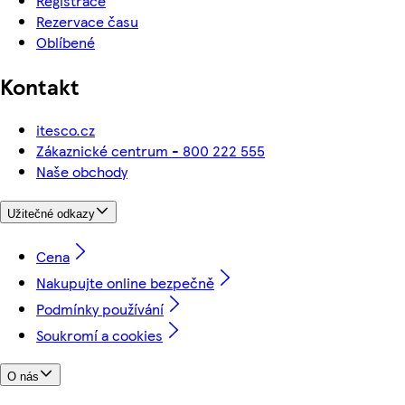
Registrace
Rezervace času
Oblíbené
Kontakt
itesco.cz
Zákaznické centrum - 800 222 555
Naše obchody
Užitečné odkazy
Cena
Nakupujte online bezpečně
Podmínky používání
Soukromí a cookies
O nás