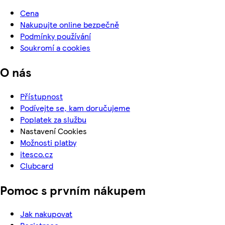
Cena
Nakupujte online bezpečně
Podmínky používání
Soukromí a cookies
O nás
Přístupnost
Podívejte se, kam doručujeme
Poplatek za službu
Nastavení Cookies
Možnosti platby
itesco.cz
Clubcard
Pomoc s prvním nákupem
Jak nakupovat