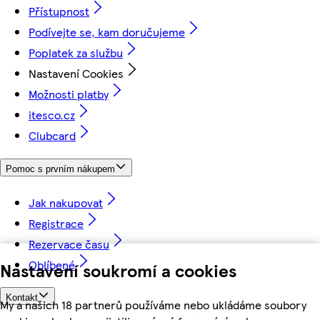
Přístupnost
Podívejte se, kam doručujeme
Poplatek za službu
Nastavení Cookies
Možnosti platby
itesco.cz
Clubcard
Pomoc s prvním nákupem
Jak nakupovat
Registrace
Rezervace času
Oblíbené
Nastavení soukromí a cookies
Kontakt
My a našich 18 partnerů používáme nebo ukládáme soubory