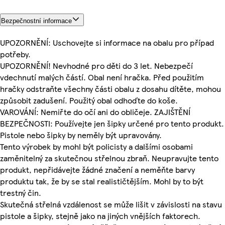
Bezpečnostní informace
UPOZORNĚNÍ: Uschovejte si informace na obalu pro případ
potřeby.
UPOZORNĚNÍ! Nevhodné pro děti do 3 let. Nebezpečí
vdechnutí malých částí. Obal není hračka. Před použitím
hračky odstraňte všechny části obalu z dosahu dítěte, mohou
způsobit zadušení. Použitý obal odhoďte do koše.
VAROVÁNÍ: Nemiřte do očí ani do obličeje. ZAJIŠTĚNÍ
BEZPEČNOSTI: Používejte jen šipky určené pro tento produkt.
Pistole nebo šipky by neměly být upravovány.
Tento výrobek by mohl být policisty a dalšími osobami
zaměnitelný za skutečnou střelnou zbraň. Neupravujte tento
produkt, nepřidávejte žádné značení a neměňte barvy
produktu tak, že by se stal realističtějším. Mohl by to být
trestný čin.
Skutečná střelná vzdálenost se může lišit v závislosti na stavu
pistole a šipky, stejně jako na jiných vnějších faktorech.