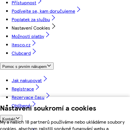
Přístupnost
Podívejte se, kam doručujeme
Poplatek za službu
Nastavení Cookies
Možnosti platby
itesco.cz
Clubcard
Pomoc s prvním nákupem
Jak nakupovat
Registrace
Rezervace času
Oblíbené
Nastavení soukromí a cookies
Kontakt
My a našich 18 partnerů používáme nebo ukládáme soubory
cookies, abychom zajistili správné fungování webu a