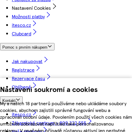
Nastavení Cookies
Možnosti platby
itesco.cz
Clubcard
Pomoc s prvním nákupem
Jak nakupovat
Registrace
Rezervace času
Oblíbené
Nastavení soukromí a cookies
Kontakt
My a našich 18 partnerů používáme nebo ukládáme soubory
cookies, abychom zajistili správné fungování webu a
itesco.cz
zpracovali osobní údaje. Povolením použití všech cookies nám
Zákaznické centrum - 800 222 555
umožníte zobrazovat například také personalizovanou
reklamu. V opačném případě zůstanou aktivní jen nezbytné
Naše obchody