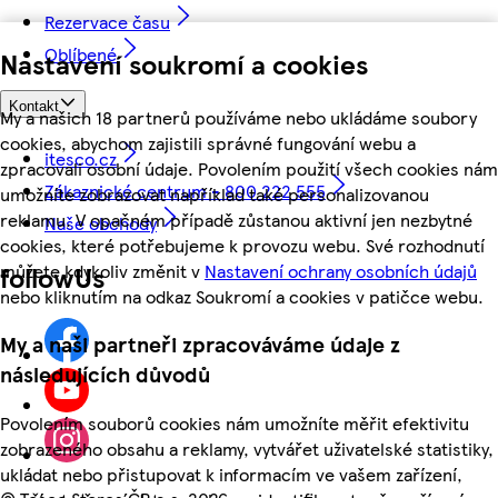
Rezervace času
Oblíbené
Nastavení soukromí a cookies
Kontakt
My a našich 18 partnerů používáme nebo ukládáme soubory
cookies, abychom zajistili správné fungování webu a
itesco.cz
zpracovali osobní údaje. Povolením použití všech cookies nám
Zákaznické centrum - 800 222 555
umožníte zobrazovat například také personalizovanou
reklamu. V opačném případě zůstanou aktivní jen nezbytné
Naše obchody
cookies, které potřebujeme k provozu webu. Své rozhodnutí
můžete kdykoliv změnit v
Nastavení ochrany osobních údajů
followUs
nebo kliknutím na odkaz Soukromí a cookies v patičce webu.
My a naši partneři zpracováváme údaje z
následujících důvodů
Povolením souborů cookies nám umožníte měřit efektivitu
zobrazeného obsahu a reklamy, vytvářet uživatelské statistiky,
ukládat nebo přistupovat k informacím ve vašem zařízení,