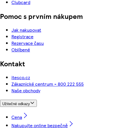
Clubcard
Pomoc s prvním nákupem
Jak nakupovat
Registrace
Rezervace času
Oblíbené
Kontakt
itesco.cz
Zákaznické centrum - 800 222 555
Naše obchody
Užitečné odkazy
Cena
Nakupujte online bezpečně