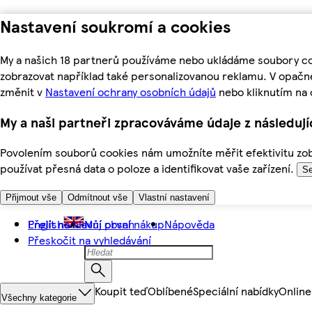
Nastavení soukromí a cookies
My a našich 18 partnerů používáme nebo ukládáme soubory coo
zobrazovat například také personalizovanou reklamu. V opačn
změnit v
Nastavení ochrany osobních údajů
nebo kliknutím na 
My a naši partneři zpracováváme údaje z následuj
Povolením souborů cookies nám umožníte měřit efektivitu zobr
používat přesná data o poloze a identifikovat vaše zařízení.
Se
Přijmout vše
Odmítnout vše
Vlastní nastavení
Přejít na hlavní obsah
English
Můj první nákup
Nápověda
Přeskočit na vyhledávání
Koupit teď
Oblíbené
Speciální nabídky
Online
Všechny kategorie