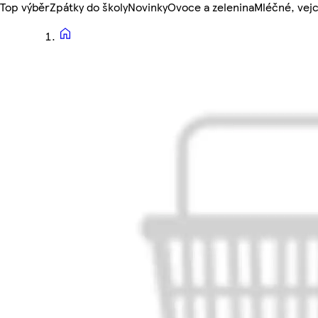
Top výběr
Zpátky do školy
Novinky
Ovoce a zelenina
Mléčné, vejc