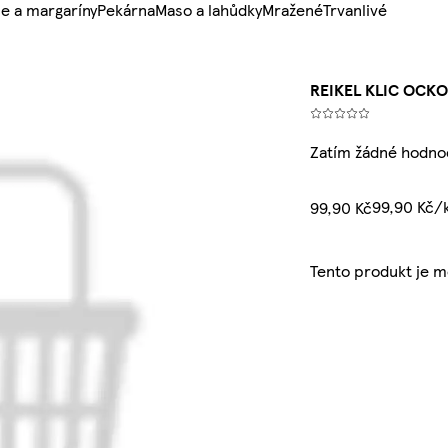
e a margaríny
Pekárna
Maso a lahůdky
Mražené
Trvanlivé
REIKEL KLIC OCK
Zatím žádné hodno
99,90 Kč/
99,90 Kč
Tento produkt je 