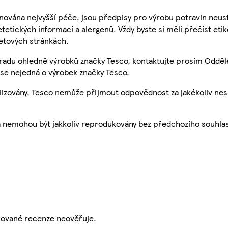
nována nejvyšší péče, jsou předpisy pro výrobu potravin neust
etetických informací a alergenů. Vždy byste si měli přečíst eti
etových stránkách.
 radu ohledně výrobků značky Tesco, kontaktujte prosím Odděl
se nejedná o výrobek značky Tesco.
ualizovány, Tesco nemůže přijmout odpovědnost za jakékoliv ne
a nemohou být jakkoliv reprodukovány bez předchozího souhla
ikované recenze neověřuje.