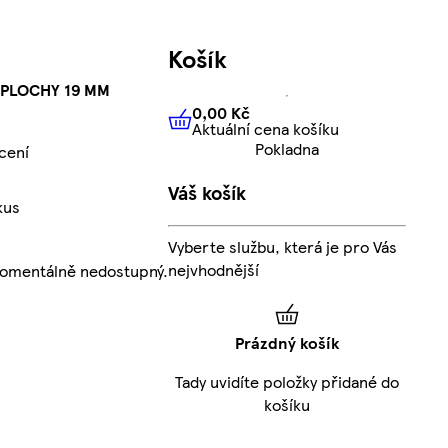
Košík
OPLOCHY 19 MM
0,00 Kč
Aktuální cena košíku
0,00 Kč
Aktuální cena košíku
Pokladna
cení
Váš košík
kus
Vyberte službu, která je pro Vás
nejvhodnější
momentálně nedostupný.
Prázdný košík
Tady uvidíte položky přidané do
košíku