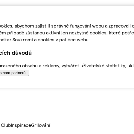
kies, abychom zajistili správné fungování webu a zpracovali 
ém případě zůstanou aktivní jen nezbytné cookies, které pot
odkaz Soukromí a cookies v patičce webu.
ících důvodů
azeného obsahu a reklamy, vytvářet uživatelské statistiky, uk
znam partnerů.
 Club
Inspirace
Grilování