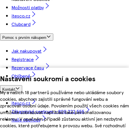
Možnosti platby
itesco.cz
Clubcard
Pomoc s prvním nákupem
Jak nakupovat
Registrace
Rezervace času
Oblíbené
Nastavení soukromí a cookies
Kontakt
My a našich 18 partnerů používáme nebo ukládáme soubory
cookies, abychom zajistili správné fungování webu a
itesco.cz
zpracovali osobní údaje. Povolením použití všech cookies nám
Zákaznické centrum - 800 222 555
umožníte zobrazovat například také personalizovanou
reklamu. V opačném případě zůstanou aktivní jen nezbytné
Naše obchody
cookies, které potřebujeme k provozu webu. Své rozhodnutí