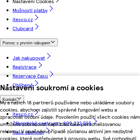
Nastavení Cookies
Možnosti platby
itesco.cz
Clubcard
Pomoc s prvním nákupem
Jak nakupovat
Registrace
Rezervace času
Oblíbené
Nastavení soukromí a cookies
Kontakt
My a našich 18 partnerů používáme nebo ukládáme soubory
cookies, abychom zajistili správné fungování webu a
itesco.cz
zpracovali osobní údaje. Povolením použití všech cookies nám
Zákaznické centrum - 800 222 555
umožníte zobrazovat například také personalizovanou
reklamu. V opačném případě zůstanou aktivní jen nezbytné
Naše obchody
cookies, které potřebujeme k provozu webu. Své rozhodnutí