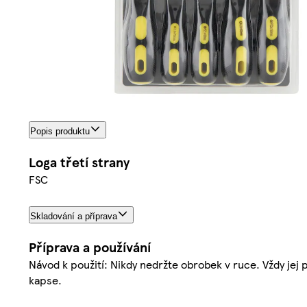
Popis produktu
Loga třetí strany
FSC
Skladování a příprava
Příprava a používání
Návod k použití: Nikdy nedržte obrobek v ruce. Vždy jej
kapse.