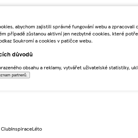
kies, abychom zajistili správné fungování webu a zpracovali 
ém případě zůstanou aktivní jen nezbytné cookies, které pot
odkaz Soukromí a cookies v patičce webu.
ících důvodů
azeného obsahu a reklamy, vytvářet uživatelské statistiky, uk
znam partnerů.
 Club
Inspirace
Léto