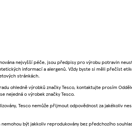
nována nejvyšší péče, jsou předpisy pro výrobu potravin neust
etetických informací a alergenů. Vždy byste si měli přečíst eti
etových stránkách.
 radu ohledně výrobků značky Tesco, kontaktujte prosím Odděl
se nejedná o výrobek značky Tesco.
ualizovány, Tesco nemůže přijmout odpovědnost za jakékoliv ne
a nemohou být jakkoliv reprodukovány bez předchozího souhla