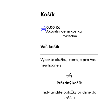
Košík
0,00 Kč
Aktuální cena košíku
0,00 Kč
Aktuální cena košíku
Pokladna
Váš košík
Vyberte službu, která je pro Vás
nejvhodnější
Prázdný košík
Tady uvidíte položky přidané do
košíku