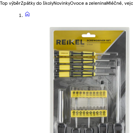
Top výběr
Zpátky do školy
Novinky
Ovoce a zelenina
Mléčné, vejc