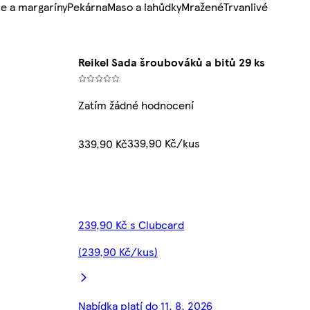
e a margaríny
Pekárna
Maso a lahůdky
Mražené
Trvanlivé
Reikel Sada šroubováků a bitů 29 ks
Zatím žádné hodnocení
339,90 Kč/kus
339,90 Kč
239,90 Kč s Clubcard
(239,90 Kč/kus)
Nabídka platí do 11. 8. 2026