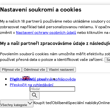
Nastavení soukromí a cookies
My a našich 18 partnerů používáme nebo ukládáme soubory coo
zobrazovat například také personalizovanou reklamu. V opačn
změnit v
Nastavení ochrany osobních údajů
nebo kliknutím na 
My a naši partneři zpracováváme údaje z následuj
Povolením souborů cookies nám umožníte měřit efektivitu zobr
používat přesná data o poloze a identifikovat vaše zařízení.
Se
Přijmout vše
Odmítnout vše
Vlastní nastavení
Přejít na hlavní obsah
English
Můj první nákup
Nápověda
Přeskočit na vyhledávání
Koupit teď
Oblíbené
Speciální nabídky
Online
Všechny kategorie