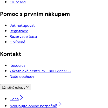
Clubcard
Pomoc s prvním nákupem
Jak nakupovat
Registrace
Rezervace času
Oblíbené
Kontakt
itesco.cz
Zákaznické centrum - 800 222 555
Naše obchody
Užitečné odkazy
Cena
Nakupujte online bezpečně