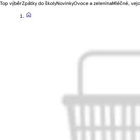
Top výběr
Zpátky do školy
Novinky
Ovoce a zelenina
Mléčné, vejc