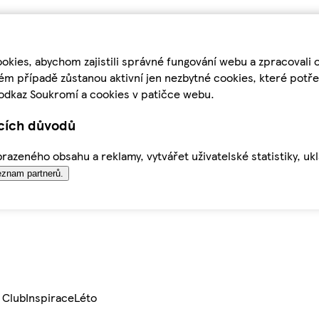
kies, abychom zajistili správné fungování webu a zpracovali 
ém případě zůstanou aktivní jen nezbytné cookies, které pot
odkaz Soukromí a cookies v patičce webu.
ících důvodů
azeného obsahu a reklamy, vytvářet uživatelské statistiky, uk
znam partnerů.
 Club
Inspirace
Léto