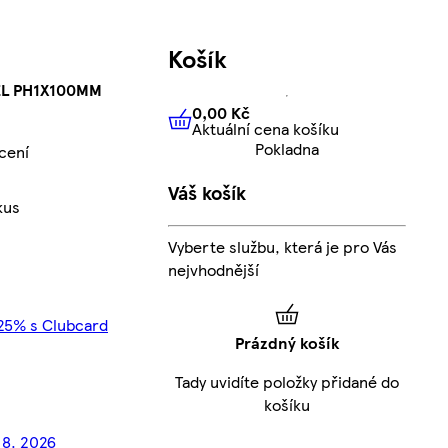
Košík
EL PH1X100MM
0,00 Kč
Aktuální cena košíku
0,00 Kč
Aktuální cena košíku
Pokladna
cení
Váš košík
kus
Vyberte službu, která je pro Vás
nejvhodnější
 25% s Clubcard
Prázdný košík
Tady uvidíte položky přidané do
košíku
. 8. 2026