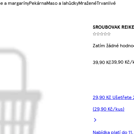
e a margaríny
Pekárna
Maso a lahůdky
Mražené
Trvanlivé
SROUBOVAK REIK
Zatím žádné hodno
39,90 Kč/
39,90 Kč
29,90 Kč Ušetřete
(29,90 Kč/kus)
Nabídka platí do 11