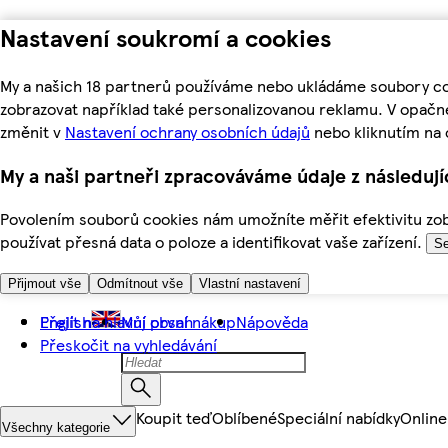
Nastavení soukromí a cookies
My a našich 18 partnerů používáme nebo ukládáme soubory coo
zobrazovat například také personalizovanou reklamu. V opačn
změnit v
Nastavení ochrany osobních údajů
nebo kliknutím na 
My a naši partneři zpracováváme údaje z následuj
Povolením souborů cookies nám umožníte měřit efektivitu zobr
používat přesná data o poloze a identifikovat vaše zařízení.
Se
Přijmout vše
Odmítnout vše
Vlastní nastavení
Přejít na hlavní obsah
English
Můj první nákup
Nápověda
Přeskočit na vyhledávání
Koupit teď
Oblíbené
Speciální nabídky
Online
Všechny kategorie