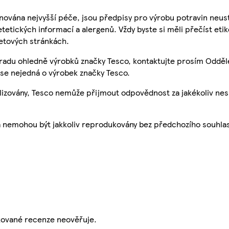
nována nejvyšší péče, jsou předpisy pro výrobu potravin neust
etetických informací a alergenů. Vždy byste si měli přečíst eti
etových stránkách.
 radu ohledně výrobků značky Tesco, kontaktujte prosím Odděl
se nejedná o výrobek značky Tesco.
ualizovány, Tesco nemůže přijmout odpovědnost za jakékoliv ne
a nemohou být jakkoliv reprodukovány bez předchozího souhla
ikované recenze neověřuje.