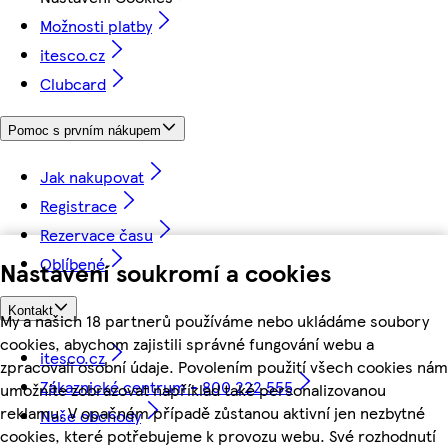
Možnosti platby
itesco.cz
Clubcard
Pomoc s prvním nákupem
Jak nakupovat
Registrace
Rezervace času
Oblíbené
Nastavení soukromí a cookies
Kontakt
My a našich 18 partnerů používáme nebo ukládáme soubory
cookies, abychom zajistili správné fungování webu a
itesco.cz
zpracovali osobní údaje. Povolením použití všech cookies nám
Zákaznické centrum - 800 222 555
umožníte zobrazovat například také personalizovanou
reklamu. V opačném případě zůstanou aktivní jen nezbytné
Naše obchody
cookies, které potřebujeme k provozu webu. Své rozhodnutí