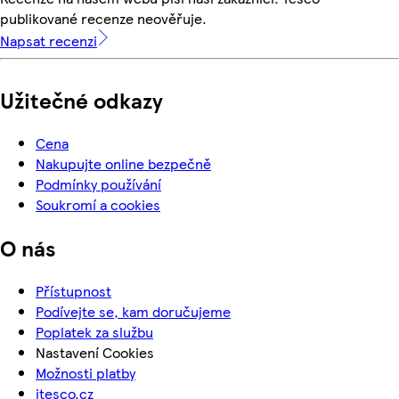
publikované recenze neověřuje.
Napsat recenzi
Užitečné odkazy
Cena
Nakupujte online bezpečně
Podmínky používání
Soukromí a cookies
O nás
Přístupnost
Podívejte se, kam doručujeme
Poplatek za službu
Nastavení Cookies
Možnosti platby
itesco.cz