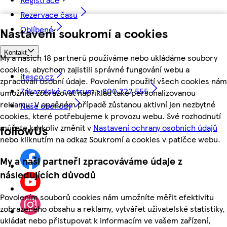
Rezervace času
Oblíbené
Nastavení soukromí a cookies
Kontakt
My a našich 18 partnerů používáme nebo ukládáme soubory
cookies, abychom zajistili správné fungování webu a
itesco.cz
zpracovali osobní údaje. Povolením použití všech cookies nám
Zákaznické centrum - 800 222 555
umožníte zobrazovat například také personalizovanou
reklamu. V opačném případě zůstanou aktivní jen nezbytné
Naše obchody
cookies, které potřebujeme k provozu webu. Své rozhodnutí
můžete kdykoliv změnit v
Nastavení ochrany osobních údajů
followUs
nebo kliknutím na odkaz Soukromí a cookies v patičce webu.
My a naši partneři zpracováváme údaje z
následujících důvodů
Povolením souborů cookies nám umožníte měřit efektivitu
zobrazeného obsahu a reklamy, vytvářet uživatelské statistiky,
ukládat nebo přistupovat k informacím ve vašem zařízení,