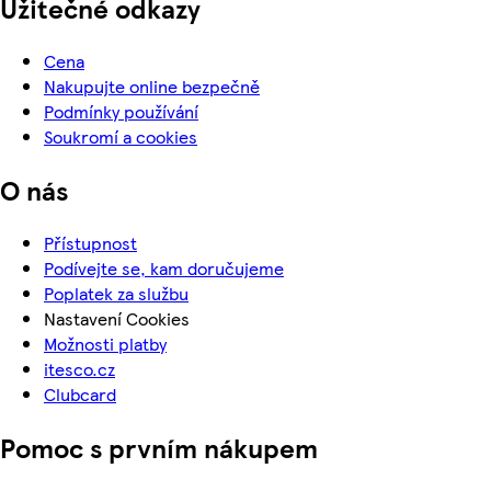
Užitečné odkazy
Cena
Nakupujte online bezpečně
Podmínky používání
Soukromí a cookies
O nás
Přístupnost
Podívejte se, kam doručujeme
Poplatek za službu
Nastavení Cookies
Možnosti platby
itesco.cz
Clubcard
Pomoc s prvním nákupem