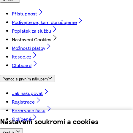
Přístupnost
Podívejte se, kam doručujeme
Poplatek za službu
Nastavení Cookies
Možnosti platby
itesco.cz
Clubcard
Pomoc s prvním nákupem
Jak nakupovat
Registrace
Rezervace času
Oblíbené
Nastavení soukromí a cookies
Kontakt