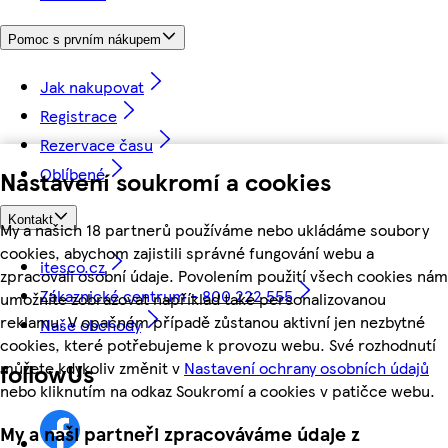
Pomoc s prvním nákupem
Jak nakupovat
Registrace
Rezervace času
Oblíbené
Nastavení soukromí a cookies
Kontakt
My a našich 18 partnerů používáme nebo ukládáme soubory
cookies, abychom zajistili správné fungování webu a
itesco.cz
zpracovali osobní údaje. Povolením použití všech cookies nám
Zákaznické centrum - 800 222 555
umožníte zobrazovat například také personalizovanou
reklamu. V opačném případě zůstanou aktivní jen nezbytné
Naše obchody
cookies, které potřebujeme k provozu webu. Své rozhodnutí
můžete kdykoliv změnit v
Nastavení ochrany osobních údajů
followUs
nebo kliknutím na odkaz Soukromí a cookies v patičce webu.
My a naši partneři zpracováváme údaje z