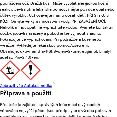
podráždění očí. Dráždí kůži. Může vyvolat alergickou kožní
reakci. Je-li nutná lékařská pomoc, mějte po ruce obal nebo
štítek výrobku. Uchovávejte mimo dosah dětí. PŘI STYKU S
KŮŽÍ: Omyjte velkým množstvím vody. PŘI ZASAŽENÍ OČÍ:
Několik minut opatrně vyplachujte vodou. Vyjměte kontaktní
čočky, jsou-li nasazeny a pokud je lze vyjmout snadno.
Pokračujte ve vyplachování. Při podráždění kůže nebo
vyrážce: Vyhledejte lékařskou pomoc/ošetření.
Obsahuje: d-p-mentha-1(6),8-dien-2-one, eugenol, Linalyl
acetát, Pin-2(10)-en.
Zobrazit vše Autokosmetika
Příprava a použití
Přestože je zajištění správných informací o výrobcích
věnována nejvyšší péče, jsou předpisy pro výrobu potravin
neustále aktualizovány tak, že může dojít ke změně složek