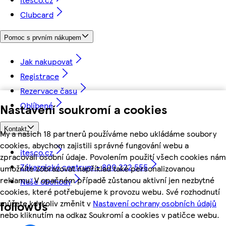
Clubcard
Pomoc s prvním nákupem
Jak nakupovat
Registrace
Rezervace času
Oblíbené
Nastavení soukromí a cookies
Kontakt
My a našich 18 partnerů používáme nebo ukládáme soubory
cookies, abychom zajistili správné fungování webu a
itesco.cz
zpracovali osobní údaje. Povolením použití všech cookies nám
Zákaznické centrum - 800 222 555
umožníte zobrazovat například také personalizovanou
reklamu. V opačném případě zůstanou aktivní jen nezbytné
Naše obchody
cookies, které potřebujeme k provozu webu. Své rozhodnutí
můžete kdykoliv změnit v
Nastavení ochrany osobních údajů
followUs
nebo kliknutím na odkaz Soukromí a cookies v patičce webu.