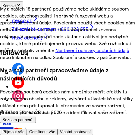
Kontakt
My a našich 18 partnerů používáme nebo ukládáme soubory
cookies, abychom zajistili správné fungování webu a
itesco.cz
zpracovali osobní údaje. Povolením použití všech cookies nám
Zákaznické centrum - 800 222 555
umožníte zobrazovat například také personalizovanou
reklamu. V opačném případě zůstanou aktivní jen nezbytné
Naše obchody
cookies, které potřebujeme k provozu webu. Své rozhodnutí
můžete kdykoliv změnit v
Nastavení ochrany osobních údajů
followUs
nebo kliknutím na odkaz Soukromí a cookies v patičce webu.
My a naši partneři zpracováváme údaje z
následujících důvodů
Povolením souborů cookies nám umožníte měřit efektivitu
zobrazeného obsahu a reklamy, vytvářet uživatelské statistiky,
ukládat nebo přistupovat k informacím ve vašem zařízení,
©
Tesco Stores ČR a.s. 2026
používat přesná data o poloze a identifikovat vaše zařízení.
Seznam partnerů.
Přijmout vše
Odmítnout vše
Vlastní nastavení