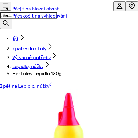
Přejít na hlavní obsah
Přeskočit na vyhledávání
Zpátky do školy
Výtvarné potřeby
Lepidlo, nůžky
Herkules Lepidlo 130g
Zpět na Lepidlo, nůžky