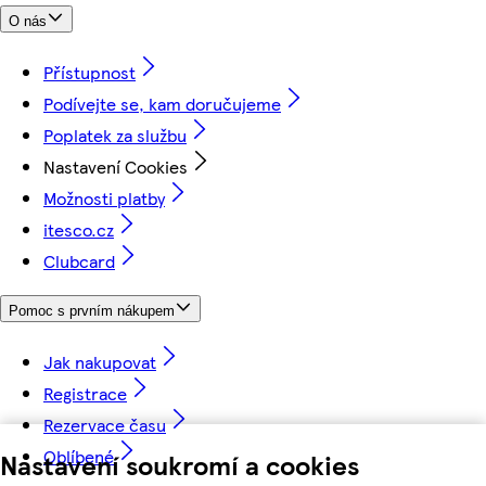
O nás
Přístupnost
Podívejte se, kam doručujeme
Poplatek za službu
Nastavení Cookies
Možnosti platby
itesco.cz
Clubcard
Pomoc s prvním nákupem
Jak nakupovat
Registrace
Rezervace času
Oblíbené
Nastavení soukromí a cookies