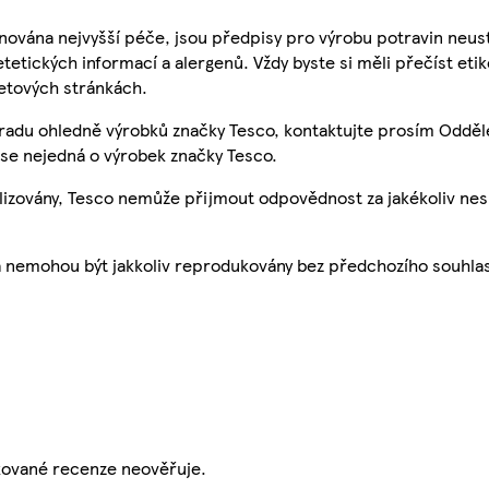
nována nejvyšší péče, jsou předpisy pro výrobu potravin neust
etetických informací a alergenů. Vždy byste si měli přečíst eti
etových stránkách.
 radu ohledně výrobků značky Tesco, kontaktujte prosím Odděl
se nejedná o výrobek značky Tesco.
ualizovány, Tesco nemůže přijmout odpovědnost za jakékoliv ne
a nemohou být jakkoliv reprodukovány bez předchozího souhla
ikované recenze neověřuje.