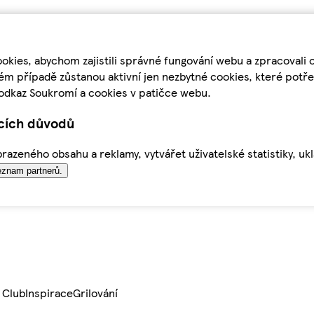
kies, abychom zajistili správné fungování webu a zpracovali 
ém případě zůstanou aktivní jen nezbytné cookies, které pot
odkaz Soukromí a cookies v patičce webu.
ících důvodů
azeného obsahu a reklamy, vytvářet uživatelské statistiky, uk
znam partnerů.
 Club
Inspirace
Grilování