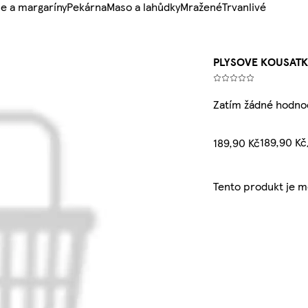
e a margaríny
Pekárna
Maso a lahůdky
Mražené
Trvanlivé
PLYSOVE KOUSAT
Zatím žádné hodno
189,90 K
189,90 Kč
Tento produkt je 