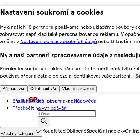
Nastavení soukromí a cookies
My a našich 18 partnerů používáme nebo ukládáme soubory coo
zobrazovat například také personalizovanou reklamu. V opačn
změnit v
Nastavení ochrany osobních údajů
nebo kliknutím na 
My a naši partneři zpracováváme údaje z následuj
Povolením souborů cookies nám umožníte měřit efektivitu zobr
používat přesná data o poloze a identifikovat vaše zařízení.
Se
Přijmout vše
Odmítnout vše
Vlastní nastavení
Přejít na hlavní obsah
English
Můj první nákup
Nápověda
Přeskočit na vyhledávání
Koupit teď
Oblíbené
Speciální nabídky
Online
Všechny kategorie