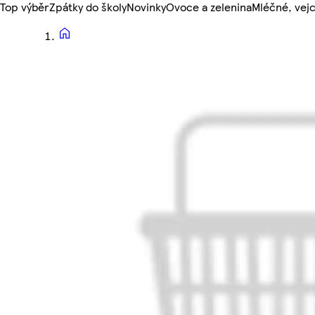
Top výběr
Zpátky do školy
Novinky
Ovoce a zelenina
Mléčné, vejc