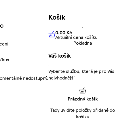
Košík
KO
0,00 Kč
Aktuální cena košíku
0,00 Kč
Aktuální cena košíku
Pokladna
cení
Váš košík
č/kus
Vyberte službu, která je pro Vás
nejvhodnější
momentálně nedostupný.
Prázdný košík
Tady uvidíte položky přidané do
košíku