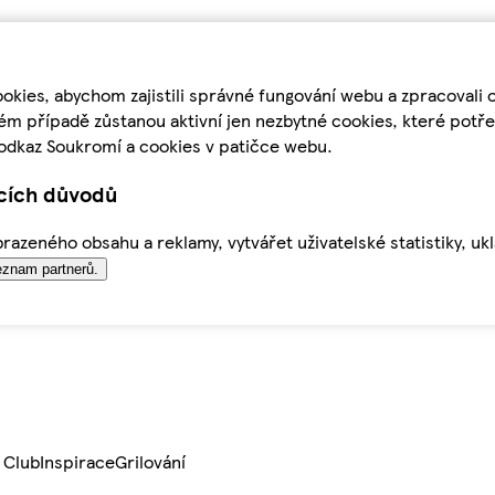
kies, abychom zajistili správné fungování webu a zpracovali 
ém případě zůstanou aktivní jen nezbytné cookies, které pot
odkaz Soukromí a cookies v patičce webu.
ících důvodů
azeného obsahu a reklamy, vytvářet uživatelské statistiky, uk
znam partnerů.
 Club
Inspirace
Grilování