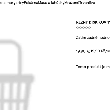
e a margaríny
Pekárna
Maso a lahůdky
Mražené
Trvanlivé
REZNY DISK KOV 1
Zatím žádné hodno
19,90 Kč/k
19,90 Kč
Tento produkt je 