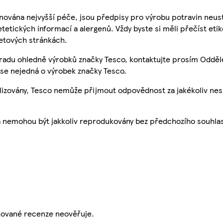
nována nejvyšší péče, jsou předpisy pro výrobu potravin neust
etetických informací a alergenů. Vždy byste si měli přečíst eti
etových stránkách.
 radu ohledně výrobků značky Tesco, kontaktujte prosím Odděl
se nejedná o výrobek značky Tesco.
ualizovány, Tesco nemůže přijmout odpovědnost za jakékoliv ne
a nemohou být jakkoliv reprodukovány bez předchozího souhla
ikované recenze neověřuje.