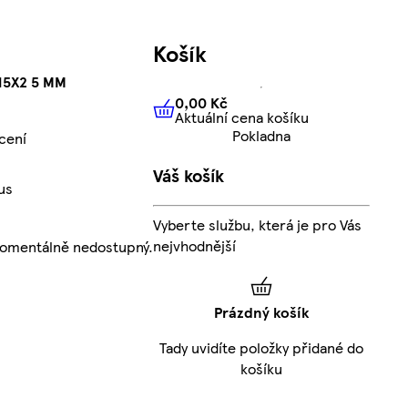
Košík
15X2 5 MM
0,00 Kč
Aktuální cena košíku
0,00 Kč
Aktuální cena košíku
Pokladna
cení
Váš košík
us
Vyberte službu, která je pro Vás
nejvhodnější
momentálně nedostupný.
Prázdný košík
Tady uvidíte položky přidané do
košíku