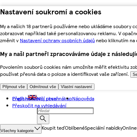
Nastavení soukromí a cookies
My a našich 18 partnerů používáme nebo ukládáme soubory coo
zobrazovat například také personalizovanou reklamu. V opačn
změnit v
Nastavení ochrany osobních údajů
nebo kliknutím na 
My a naši partneři zpracováváme údaje z následuj
Povolením souborů cookies nám umožníte měřit efektivitu zobr
používat přesná data o poloze a identifikovat vaše zařízení.
Se
Přijmout vše
Odmítnout vše
Vlastní nastavení
Přejít na hlavní obsah
English
Můj první nákup
Nápověda
Přeskočit na vyhledávání
Koupit teď
Oblíbené
Speciální nabídky
Online
Všechny kategorie