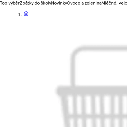
Top výběr
Zpátky do školy
Novinky
Ovoce a zelenina
Mléčné, vejc