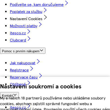
Podívejte se, kam doručujeme
Poplatek za službu
Nastavení Cookies
Možnosti platby
itesco.cz
Clubcard
Pomoc s prvním nákupem
Jak nakupovat
Registrace
Rezervace času
Oblíbené
Nastavení soukromí a cookies
Kontakt
My a našich 18 partnerů používáme nebo ukládáme soubory
cookies, abychom zajistili správné fungování webu a
itesco.cz
zpracovali osobní údaje. Povolením použití všech cookies nám