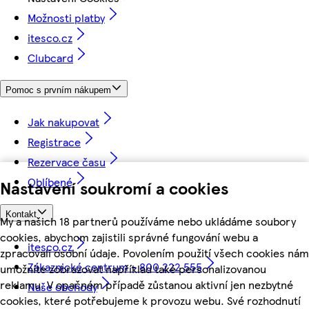
Možnosti platby
itesco.cz
Clubcard
Pomoc s prvním nákupem
Jak nakupovat
Registrace
Rezervace času
Oblíbené
Nastavení soukromí a cookies
Kontakt
My a našich 18 partnerů používáme nebo ukládáme soubory
cookies, abychom zajistili správné fungování webu a
itesco.cz
zpracovali osobní údaje. Povolením použití všech cookies nám
Zákaznické centrum - 800 222 555
umožníte zobrazovat například také personalizovanou
reklamu. V opačném případě zůstanou aktivní jen nezbytné
Naše obchody
cookies, které potřebujeme k provozu webu. Své rozhodnutí