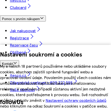
itesco.cz
Clubcard
Pomoc s prvním nákupem
Jak nakupovat
Registrace
Rezervace času
Oblíbené
Nastavení soukromí a cookies
Kontakt
My a našich 18 partnerů používáme nebo ukládáme soubory
cookies, abychom zajistili správné fungování webu a
itesco.cz
zpracovali osobní údaje. Povolením použití všech cookies nám
Zákaznické centrum - 800 222 555
umožníte zobrazovat například také personalizovanou
reklamu. V opačném případě zůstanou aktivní jen nezbytné
Naše obchody
cookies, které potřebujeme k provozu webu. Své rozhodnutí
můžete kdykoliv změnit v
Nastavení ochrany osobních údajů
followUs
nebo kliknutím na odkaz Soukromí a cookies v patičce webu.