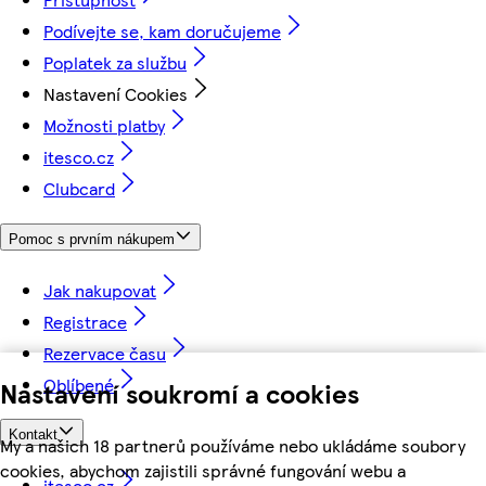
Podívejte se, kam doručujeme
Poplatek za službu
Nastavení Cookies
Možnosti platby
itesco.cz
Clubcard
Pomoc s prvním nákupem
Jak nakupovat
Registrace
Rezervace času
Oblíbené
Nastavení soukromí a cookies
Kontakt
My a našich 18 partnerů používáme nebo ukládáme soubory
cookies, abychom zajistili správné fungování webu a
itesco.cz