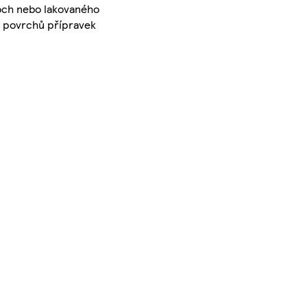
loch nebo lakovaného
h povrchů přípravek