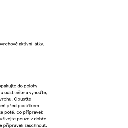
vrchově aktivní látky,
opakujte do polohy
u odstraňte a vyhoďte,
ovrchu. Opusťte
seň před postřikem
te poté, co přípravek
užívejte pouze v dobře
te přípravek zaschnout.