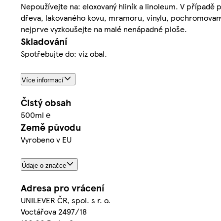
Nepoužívejte na: eloxovaný hliník a linoleum. V případ
dřeva, lakovaného kovu, mramoru, vinylu, pochromovaný
nejprve vyzkoušejte na malé nenápadné ploše.
Skladování
Spotřebujte do: viz obal.
Více informací
Čistý obsah
500ml ℮
Země původu
Vyrobeno v EU
Údaje o značce
Adresa pro vrácení
UNILEVER ČR, spol. s r. o.
Voctářova 2497/18