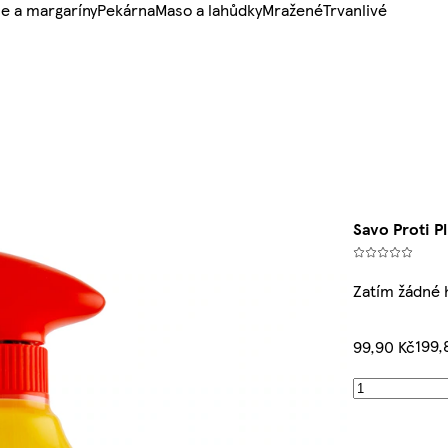
e a margaríny
Pekárna
Maso a lahůdky
Mražené
Trvanlivé
Savo Proti 
Zatím žádné
199,
99,90 Kč