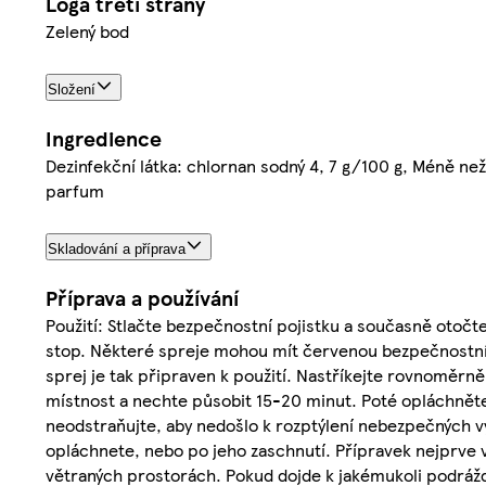
Loga třetí strany
Zelený bod
Složení
Ingredience
Dezinfekční látka: chlornan sodný 4, 7 g/100 g, Méně než 
parfum
Skladování a příprava
Příprava a používání
Použití: Stlačte bezpečnostní pojistku a současně otočt
stop. Některé spreje mohou mít červenou bezpečnostní 
sprej je tak připraven k použití. Nastříkejte rovnoměrn
místnost a nechte působit 15-20 minut. Poté opláchnět
neodstraňujte, aby nedošlo k rozptýlení nebezpečných v
opláchnete, nebo po jeho zaschnutí. Přípravek nejprve 
větraných prostorách. Pokud dojde k jakémukoli podrážd