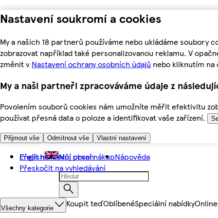
Nastavení soukromí a cookies
My a našich 18 partnerů používáme nebo ukládáme soubory coo
zobrazovat například také personalizovanou reklamu. V opačn
změnit v
Nastavení ochrany osobních údajů
nebo kliknutím na 
My a naši partneři zpracováváme údaje z následuj
Povolením souborů cookies nám umožníte měřit efektivitu zobr
používat přesná data o poloze a identifikovat vaše zařízení.
Se
Přijmout vše
Odmítnout vše
Vlastní nastavení
Přejít na hlavní obsah
English
Můj první nákup
Nápověda
Přeskočit na vyhledávání
Koupit teď
Oblíbené
Speciální nabídky
Online
Všechny kategorie