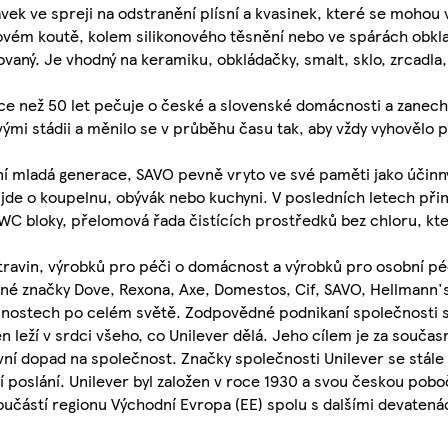
avek ve spreji na odstranění plísní a kvasinek, které se mohou 
hovém koutě, kolem silikonového těsnění nebo ve spárách obkl
vaný. Je vhodný na keramiku, obkládačky, smalt, sklo, zrcadla, 
íce než 50 let pečuje o české a slovenské domácnosti a zanechá
ými stádii a měnilo se v průběhu času tak, aby vždy vyhověl
ní mladá generace, SAVO pevně vryto ve své paměti jako účinný
jde o koupelnu, obývák nebo kuchyni. V posledních letech při
 WC bloky, přelomová řada čistících prostředků bez chloru, kter
travin, výrobků pro péči o domácnost a výrobků pro osobní péč
ené značky Dove, Rexona, Axe, Domestos, Cif, SAVO, Hellmann's
cnostech po celém světě. Zodpovědné podnikaní společnosti s
n leží v srdci všeho, co Unilever dělá. Jeho cílem je za souča
ní dopad na společnost. Značky společnosti Unilever se stále 
oslání. Unilever byl založen v roce 1930 a svou českou pobočk
 součástí regionu Východní Evropa (EE) spolu s dalšími devaten