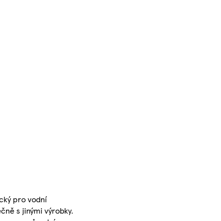
ický pro vodní
čně s jinými výrobky.