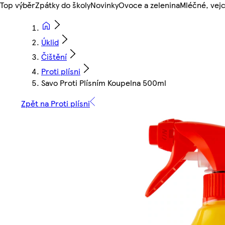
Top výběr
Zpátky do školy
Novinky
Ovoce a zelenina
Mléčné, vejc
Úklid
Čištění
Proti plísni
Savo Proti Plísním Koupelna 500ml
Zpět na Proti plísni