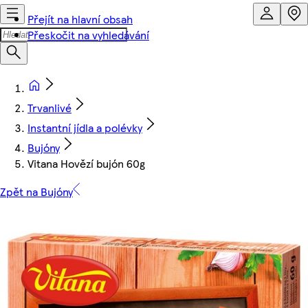
Přejít na hlavní obsah
Přeskočit na vyhledávání
Trvanlivé
Instantní jídla a polévky
Bujóny
Vitana Hovězí bujón 60g
Zpět na Bujóny