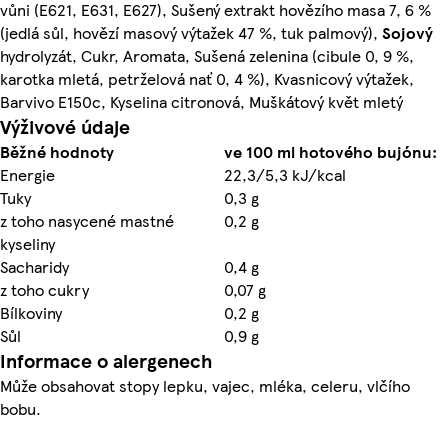
vůni (E621, E631, E627), Sušený extrakt hovězího masa 7, 6 %
(jedlá sůl, hovězí masový výtažek 47 %, tuk palmový),
Sojový
hydrolyzát, Cukr, Aromata, Sušená zelenina (cibule 0, 9 %,
karotka mletá, petrželová nať 0, 4 %), Kvasnicový výtažek,
Barvivo E150c, Kyselina citronová, Muškátový květ mletý
Výživové údaje
Běžné hodnoty
ve 100 ml hotového bujónu:
Energie
22,3/5,3 kJ/kcal
Tuky
0,3 g
z toho nasycené mastné
0,2 g
kyseliny
Sacharidy
0,4 g
z toho cukry
0,07 g
Bílkoviny
0,2 g
Sůl
0,9 g
Informace o alergenech
Může obsahovat stopy lepku, vajec, mléka, celeru, vlčího
bobu.