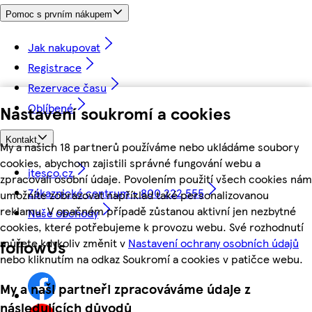
Pomoc s prvním nákupem
Jak nakupovat
Registrace
Rezervace času
Oblíbené
Nastavení soukromí a cookies
Kontakt
My a našich 18 partnerů používáme nebo ukládáme soubory
cookies, abychom zajistili správné fungování webu a
itesco.cz
zpracovali osobní údaje. Povolením použití všech cookies nám
Zákaznické centrum - 800 222 555
umožníte zobrazovat například také personalizovanou
reklamu. V opačném případě zůstanou aktivní jen nezbytné
Naše obchody
cookies, které potřebujeme k provozu webu. Své rozhodnutí
můžete kdykoliv změnit v
Nastavení ochrany osobních údajů
followUs
nebo kliknutím na odkaz Soukromí a cookies v patičce webu.
My a naši partneři zpracováváme údaje z
následujících důvodů