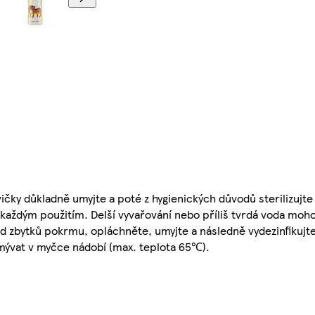
vičky důkladně umyjte a poté z hygienických důvodů sterilizujt
každým použitím. Delší vyvařování nebo příliš tvrdá voda moho
od zbytků pokrmu, opláchněte, umyjte a následně vydezinfikuj
umývat v myčce nádobí (max. teplota 65℃).