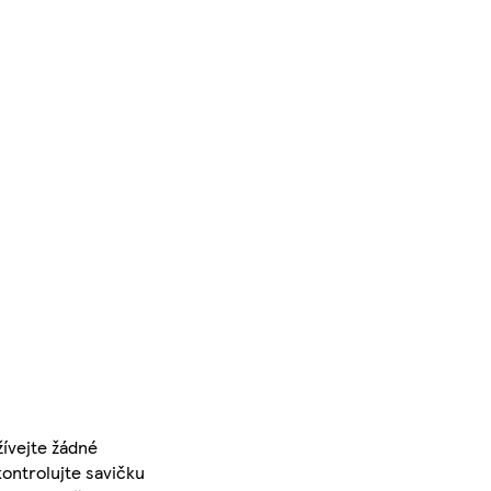
ívejte žádné
kontrolujte savičku