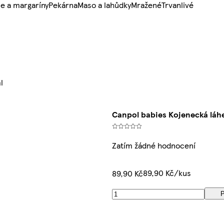
e a margaríny
Pekárna
Maso a lahůdky
Mražené
Trvanlivé
l
Canpol babies Kojenecká lá
Zatím žádné hodnocení
89,90 Kč/kus
89,90 Kč
P