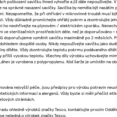
ách poškození savičku ihned vyhoďte a již dále nepoužívejte. V
 na správné nasazení savičky. Savička by neměla být nasátím 
čení. Nezapomeňte, že při ohřívání v mikrovlnné troubě musí bý
t. Vždy důkladně promíchejte ohřátý pokrm a zkontrolujte jeh
ni ho neohřívejte na plynovém / elektrickém sporáku. Nenech
ni ve sterilizačních prostředcích déle, než je doporučováno 
odů doporučujeme vyměnit savičku maximálně po 2 měsících. P
dohledem dospělé osoby. Nikdy nepoužívejte savičku jako dudl
iny dítěte. Vždy zkontrolujte teplotu pokrmu podávaného dítěti
příliš vysokou teplotu. Všechny díly výrobku uchovávejte mim
áhev je vyrobena z polypropylenu. Kód šarže je umístěn na ob
nována nejvyšší péče, jsou předpisy pro výrobu potravin neust
etetických informací a alergenů. Vždy byste si měli přečíst eti
etových stránkách.
 radu ohledně výrobků značky Tesco, kontaktujte prosím Odděl
se nejedná o výrobek značky Tesco.