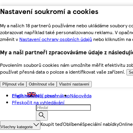
Nastavení soukromí a cookies
My a našich 18 partnerů používáme nebo ukládáme soubory coo
zobrazovat například také personalizovanou reklamu. V opačn
změnit v
Nastavení ochrany osobních údajů
nebo kliknutím na 
My a naši partneři zpracováváme údaje z následuj
Povolením souborů cookies nám umožníte měřit efektivitu zobr
používat přesná data o poloze a identifikovat vaše zařízení.
Se
Přijmout vše
Odmítnout vše
Vlastní nastavení
Přejít na hlavní obsah
English
Můj první nákup
Nápověda
Přeskočit na vyhledávání
Koupit teď
Oblíbené
Speciální nabídky
Online
Všechny kategorie