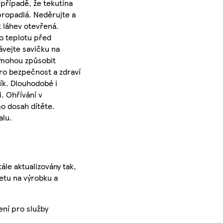
 případě, že tekutina
propadlá. Neděrujte a
t láhev otevřená.
o teplotu před
ávejte savičku na
- mohou způsobit
ro bezpečnost a zdraví
ík. Dlouhodobé i
. Ohřívání v
o dosah dítěte.
alu.
ále aktualizovány tak,
ketu na výrobku a
ení pro služby