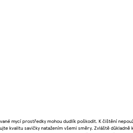
ané mycí prostředky mohou dudlík poškodit. K čištění nepouž
ujte kvalitu savičky natažením všemi směry. Zvláště důkladně 