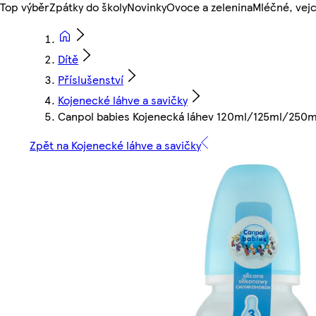
Top výběr
Zpátky do školy
Novinky
Ovoce a zelenina
Mléčné, vejc
Dítě
Příslušenství
Kojenecké láhve a savičky
Canpol babies Kojenecká láhev 120ml/125ml/250m
Zpět na Kojenecké láhve a savičky