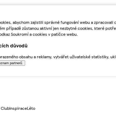
kies, abychom zajistili správné fungování webu a zpracovali 
ém případě zůstanou aktivní jen nezbytné cookies, které pot
odkaz Soukromí a cookies v patičce webu.
ících důvodů
azeného obsahu a reklamy, vytvářet uživatelské statistiky, uk
znam partnerů.
 Club
Inspirace
Léto