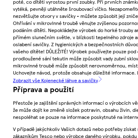
poté, co dítěti vyrostou první zoubky. Při prvních známk
vytéká, pevněji utáhněte šroubovací víčko. Nezapomeňte
nezvětšujte otvory v savičky - můžete způsobit její zni
Ohřívání v mikrovlnné troubě věnujte zvýšenou pozornos
podáním dítěti. Nepokládejte výrobek do horké trouby a
přímém slunečním světle, v blízkosti tepelného zdroje a
oslabení savičky. Z hygienických a bezpečnostních dův
vašeho dítěte! DŮLEŽITÉ! Výrobek používejte pouze pod 
prodloužené sání tekutin může způsobit vady zubní sklov
mikrovlnné troubě může způsobit nerovnoměrnou, místy 
Uchovejte návod, protože obsahuje důležité informace. L
Zobrazit vše Kojenecké láhve a savičky
Příprava a použití
Přestože je zajištění správných informací o výrobcích vě
že může dojít ke změně složek potravin, obsahu živin, di
nespoléhat se pouze na informace poskytnuté na intern
V případě jakýchkoliv Vašich dotazů nebo potřeby získat
zákazníkům Tesco nebo výrobce daného výrobku, pokdu 