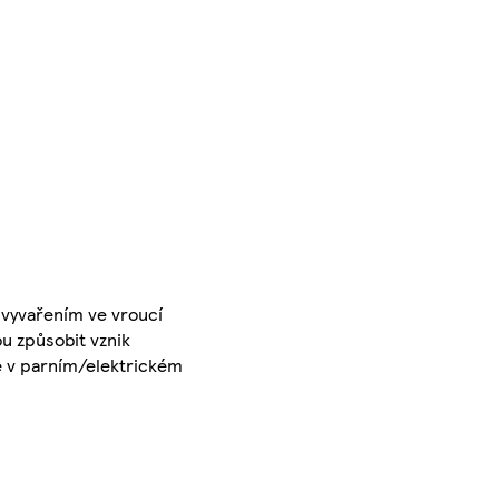
e vyvařením ve vroucí
u způsobit vznik
te v parním/elektrickém