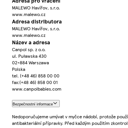
Adresa pro vrácení
MALEWO Havířov, s.r.o.
www.malewo.cz
Adresa distributora
MALEWO Havířov, s.r.o.
www.malewo.cz
Název a adresa
Canpol sp. z o.o.
ul. Puławska 430
02-884 Warszawa
Polska
tel. (+48 46) 858 00 00
fax:(+48 46) 858 00 01
www.canpolbabies.com
Bezpečnostní informace
Nedoporučujeme umývat v myčce nádobí, protože použív
antibakteriální přípravky. Před každým použitím zkontrol