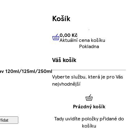
Košík
0,00 Kč
Aktuální cena košíku
0,00 Kč
Aktuální cena košíku
Pokladna
Váš košík
hev 120ml/125ml/250ml
Vyberte službu, která je pro Vás
nejvhodnější
Prázdný košík
Tady uvidíte položky přidané do
řidat
košíku